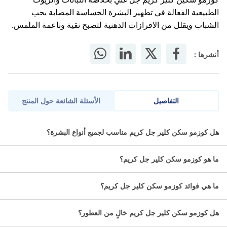
الطبيعية الفعالة في تطهير البشرة الحساسة المصابة بحب
الشباب ويقلل من الافرازات الدهنية لتصبح نقية وناعمة الملمس.
أنشرها :
التفاصيل
الأسئلة الشائعة حول المنتج
كوزمو سكين كلير كريم جل غني بخلاصة النباتات والزيوت
هل كوزمو سكن كلير جل كريم مناسب لجميع أنواع البشرة؟
الطبيعية الفعالة في تطهير البَشَرَة الحساسة المصابة بحب الشباب.
ما هو كوزمو سكن كلير جل كريم؟
معلومات عن كوزمو سكين كلير جل
كريم:
ما هي فوائد كوزمو سكن كلير جل كريم؟
المكونات:
هل كوزمو سكن كلير جل كريم خالٍ من العطور؟
حمض الساليسيليك.