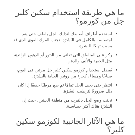
ما هي طريقة استخدام سكين كلير
جل من كوزمو؟
استخدم أطراف أصابعك لتدليك الجل بلطف حتى يتم
امتصاصه بالكامل في البَشَرَة. تجنب الفرك القوي الذي قد
يسبب تهيجًا للبشرة.
ركز على المناطق التي تعاني من البثور أو الدهون الزائدة،
مثل الجبهة والأنف والذقن.
يُفضل استخدام كوزمو سكين كلير جل مرتين في اليوم،
صباحًا ومساءً، كجزء من روتين العناية بالبَشَرَة.
انتظر حتى يجف الجل تمامًا ثم ضع مرطبًا خفيفًا إذا كان
ذلك ضروريًا لترطيب البَشَرَة.
تجنب وضع الجل بالقرب من منطقة العينين، حيث إن
البَشَرَة هناك أكثر حساسية.
ما هي الآثار الجانبية لكوزمو سكين
كلير؟