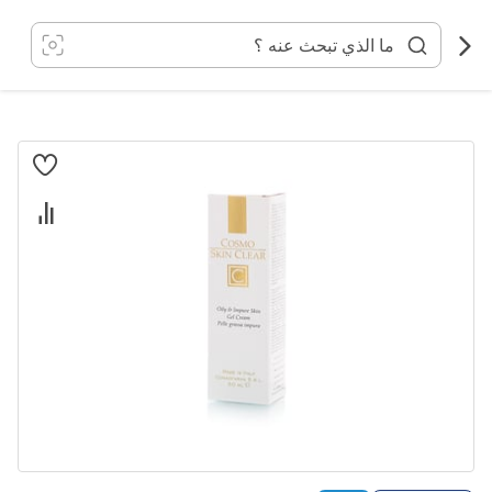
خطي
لى
لمحتوى
انتقل
إلى
النهاية
معرض
الصور