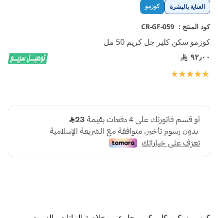
تخطي
كوزمو
العناية بالبشرة
إلى
بداية
كود المنتج :
CR-GF-059
معرض
كوزمو سكن كلير جل كريم 50 مل
الصور
٩٢٫٠٠
تقييم:
100
100
% of
كوزمو سكين كلير كريم جل غني بخلاصة النباتات والزيوت