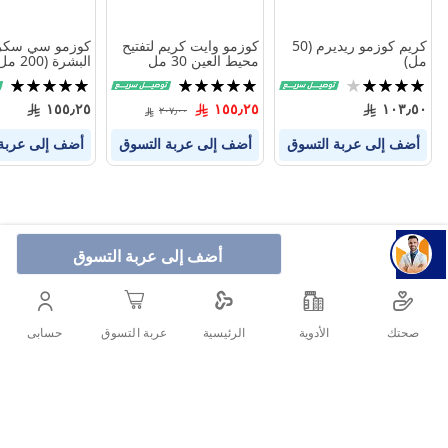
كريم كوزمو ريديرم (50
كوزمو وايت كريم لتفتيح
كوزمو سي سكر
مل)
محيط العين 30 مل
البشرة (200 مل)
تقييم:
تقييم:
تقييم:
100%
100%
80%
١٥٥٫٢٥
١٥٥٫٢٥
١٠٣٫٥٠
٢٠٧٫٠٠
أضف إلى عربة التسوق
أضف إلى عربة التسوق
أضف إلى عربة
أضف إلى عربة التسوق
صحتك
الأدوية
حسابى
الرئيسية
عربة التسوق