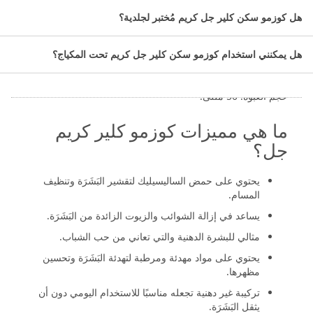
مستخلص الصبار أو الشاي الأخضر.
هل كوزمو سكن كلير جل كريم مُختبر لجلدية؟
الجليسيرين.
البانثينول (فيتامين B5) والذي يمكن أن يساعد في تهدئة
هل يمكنني استخدام كوزمو سكن كلير جل كريم تحت المكياج؟
البَشَرَة وتقليل التهيج.
حجم العُبْوَة: 50 مللى.
ما هي مميزات كوزمو كلير كريم
جل؟
يحتوي على حمض الساليسيليك لتقشير البَشَرَة وتنظيف
المسام.
يساعد في إزالة الشوائب والزيوت الزائدة من البَشَرَة.
مثالي للبشرة الدهنية والتي تعاني من حب الشباب.
يحتوي على مواد مهدئة ومرطبة لتهدئة البَشَرَة وتحسين
مظهرها.
تركيبة غير دهنية تجعله مناسبًا للاستخدام اليومي دون أن
يثقل البَشَرَة.