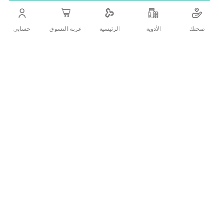
التفاصيل
صحتك
الأدوية
حسابى
الرئيسية
عربة التسوق
توفر كونترول مجموعة واسعة من الواقيات الذكرية بأشكال وأحجام
وأسطح ومواد مختلفة للاختيار من بين العديد من الأنواع ، الأنسب لكل
تجربة .الواقي الذكري هو وسيلة لتحديد النسل تعمل عن طريق تشكيل
حاجز وعرقلة طريق الحيوان المنوي لتخصيب البويضة. كما أنه يساعد
على منع انتقال الأمراض المنقولة جنسيا
تقييمات العملاء
اكتب تقييم