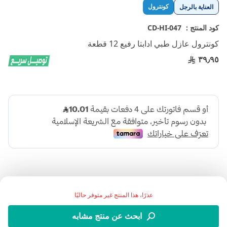
تخطي
كونترول
العناية بالرجل
إلى
بداية
كود المنتج :
CD-HI-047
معرض
كونترول عازل طبي ادابتا رفيع 12 قطعة
الصور
٣٩٫٩٥
عذرًا، هذا المنتج غير متوفر حاليًا
اضف الي قائمة امنياتك
ابحث عن منتج مشابه