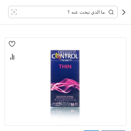
خطي
لى
لمحتوى
انتقل
إلى
النهاية
معرض
الصور