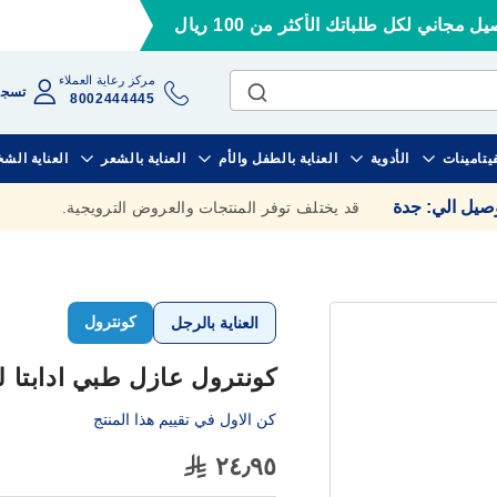
ل مجاني لكل طلباتك الأكثر من 100 ريال
مركز رعاية العملاء
تسجي
8002444445
فيتامينات
الأدوية
العناية بالطفل والأم
العناية بالشعر
العناية الش
وصيل الي
:
جدة
قد يختلف توفر المنتجات والعروض الترويجية.
كونترول
العناية بالرجل
كونترول عازل طبي ادابتا لذة 
كن الاول في تقييم هذا المنتج
٢٤٫٩٥