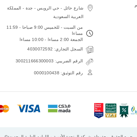
email
م
شارع حائل - حي الرويس - جدة - المملكة
العربية السعودية
من السبت - للخميس 9:00 صباحا - 11:59
مساءا
الجمعة 2:00 مساءا - 10:00 مساءا
السجل التجاري: 4030072592
الرقم الضريبي: 300211666300003
رقم التوثيق: 0000100438
جميع الحقوق محفوظة, شركة المتحدة للأدوية و اللوازم الطبية المحدودة©