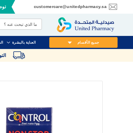
customercare@unitedpharmacy.sa
توصي
تخطي
إلى
المحتوى
جميع الأقسام
العناية بالبشرة
ال
الت
انتقل
إلى
النهاية
معرض
الصور