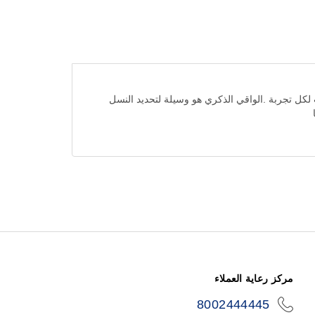
 لكل تجربة .الواقي الذكري هو وسيلة لتحديد النسل
مركز رعاية العملاء
8002444445
icon-
phone