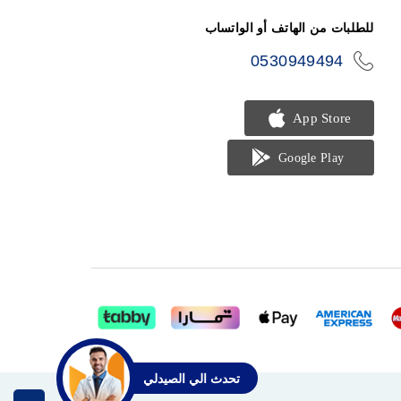
للطلبات من الهاتف أو الواتساب
0530949494
icon-
phone
تحدث الي الصيدلي