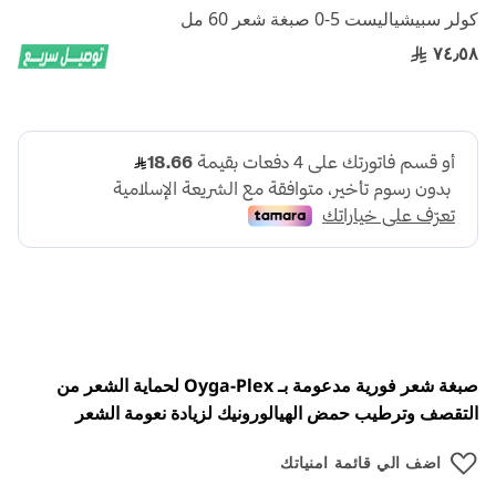
إلى
كولر سبيشياليست 5-0 صبغة شعر 60 مل
بداية
معرض
٧٤٫٥٨
الصور
صبغة شعر فورية مدعومة بـ Oyga-Plex لحماية الشعر من
التقصف وترطيب حمض الهيالورونيك لزيادة نعومة الشعر
اضف الي قائمة امنياتك