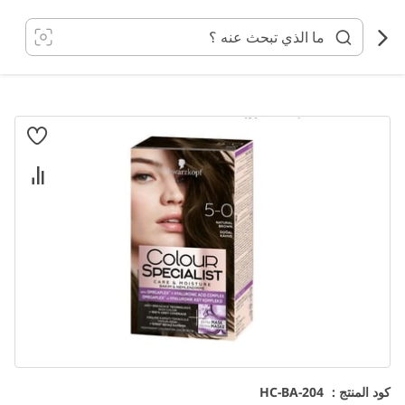
خطي
لى
لمحتوى
انتقل
إلى
النهاية
معرض
الصور
تخطي
كود المنتج :
HC-BA-204