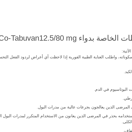
واء Co-Tabuvan12.5/80 mg؟
آتية:
مكوناته، واطلب العناية الطبية الفورية إذا لاحظت أي أعراض لردود الفعل التح
كبد.
 البوتاسيوم في الدم.
رطي.
مرضى الذين يعالجون بجرعات عالية من مدرات البول.
خدامه بحذر في المرضى الذين يعانون من الاستخدام المتكرر لمدرات البول الت
لكلى.