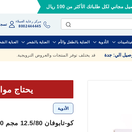
ل مجاني لكل طلباتك الأكثر من 100 ريال
مركز رعاية العملاء
تسجي
8002444445
فيتامينات
الأدوية
العناية بالطفل والأم
العناية بالشعر
العناية الش
وصيل الي
:
جدة
قد يختلف توفر المنتجات والعروض الترويجية.
يحتاج موا
الأدوية
كو-تابوفان 12.5/80 مجم 30 قرص