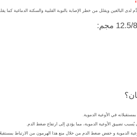
ء
ان؟