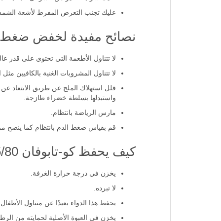
عليك شرب الكثير من السوائل لتجنب الج
عليك تجنب التعرض المفرط لأشعة الشم
نصائح مفيدة لخفض ضغط 
لا تتناول الأطعمة التي تحتوي على قدر عا
لا تتناول المشروبات الغنية بالكافيين مثل 
قلل استهلاك الملح عن طريق الابتعاد عن 
واستبدلها بسلطة خضراء طازجة.
مارس الرياضة بانتظام.
قم بقياس ضغط الدم بانتظام كما ينصح م
كيف يحفظ كو-تابوفان 12.5/80 مجم؟
يخزن في درجة حرارة الغرفة.
لا تبرده.
يحفظ هذا الدواء بعيدًا عن متناول الأطفال.