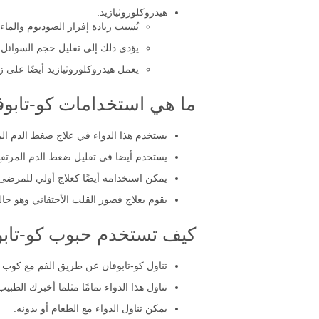
لذا يعمل فالسارتان على إرخاء الأ
هيدروكلوروثيازيد:
يُسبب زيادة إفراز الصوديوم والماء
يؤدي ذلك إلى تقليل حجم السوائ
يعمل هيدروكلوروثيازيد أيضًا على 
ما هي استخدامات كو-تابوف
يستخدم هذا الدواء في علاج ضغط الدم الم
يستخدم أيضا في تقليل ضغط الدم المرتف
يمكن استخدامه أيضًا كعلاج أولي للمرضى
يقوم بعلاج قصور القلب الأحتقاني وهو حا
كيف تستخدم حبوب كو-تابوفان 2.5/80
تناول كو-تابوفان عن طريق الفم مع كوب م
تناول هذا الدواء تمامًا مثلما أخبرك الطبيب