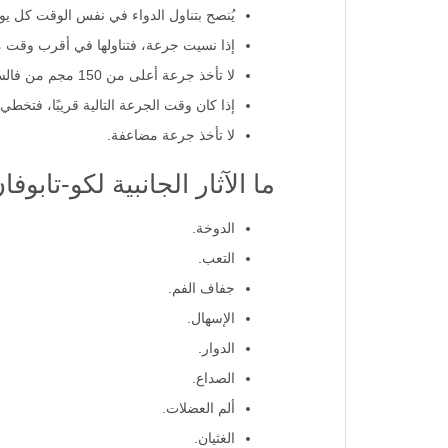
يمكن تناول الدواء مع الطعام أو بدونه.
يُنصح بتناول الدواء في نفس الوقت كل يو
إذا نسيت جرعة، فتناولها في أقرب وقت 
لا تأخذ جرعة أعلى من 150 مجم من فالسارتان و25 مجم من هيدروكلوروثيازيد يوميًا.
إذا كان وقت الجرعة التالية قريبًا، فتخط
لا تأخذ جرعة مضاعفة.
ما الآثار الجانبية لكو-تابو
الدوخة.
التعب.
جفاف الفم.
الإسهال.
الدوار.
الصداع.
ألم العضلات.