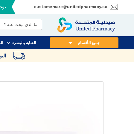
customercare@unitedpharmacy.sa
توصي
تخطي
إلى
المحتوى
جميع الأقسام
العناية بالبشرة
ال
الت
انتقل
إلى
النهاية
معرض
الصور