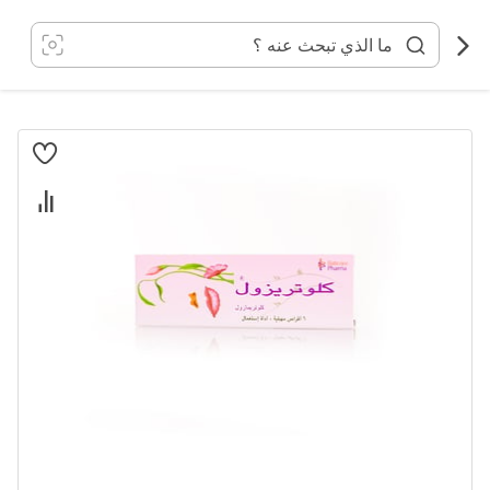
خطي
لى
لمحتوى
انتقل
إلى
النهاية
معرض
الصور