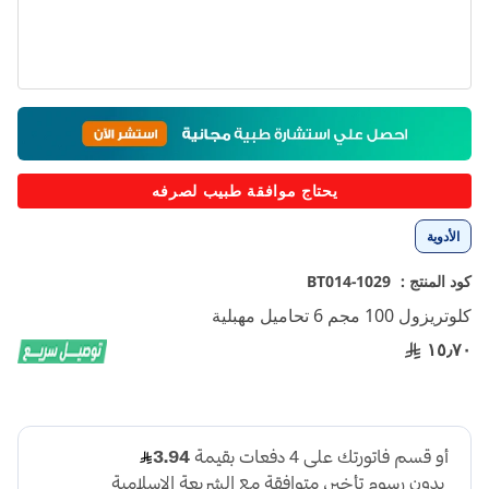
تخطي
إلى
بداية
معرض
يحتاج موافقة طبيب لصرفه
الصور
الأدوية
كود المنتج :
1029-BT014
كلوتريزول 100 مجم 6 تحاميل مهبلية
١٥٫٧٠