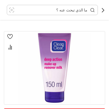
خطي
لى
لمحتوى
انتقل
إلى
النهاية
معرض
الصور