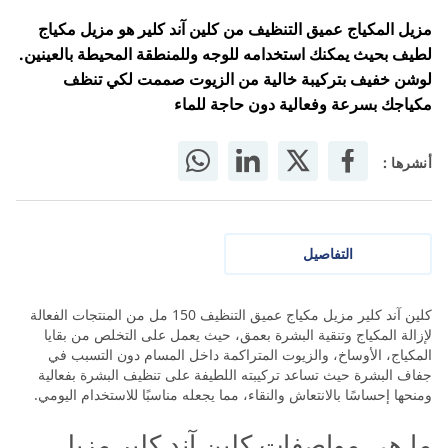
مزيل المكياج عميق التنظيف من كلين آند كلير هو مزيل مكياج
لطيف بحيث يمكنك استخدامه للوجه وللمنطقة المحيطة بالعينين.
لوشن خفيف بتركيبة خالية من الزيوت صممت لكي تنظف
مكياجك بسرعة وفعالية دون حاجة للماء
أنشرها :
التفاصيل
كلين آند كلير مزيل مكياج عميق التنظيف 150 مل من المنتجات الفعالة
لإزالة المكياج وتنقية البشرة بعمق، حيث يعمل على التخلص من بقايا
المكياج، الأوساخ، والزيوت المتراكمة داخل المسام دون التسبب في
جفاف البشرة حيث تساعد تركيبته اللطيفة على تنظيف البشرة بفعالية
ومنحها إحساسًا بالانتعاش والنقاء، مما يجعله مناسبًا للاستخدام اليومي.
ما هي مواصفات كلين آند كلير مزيل