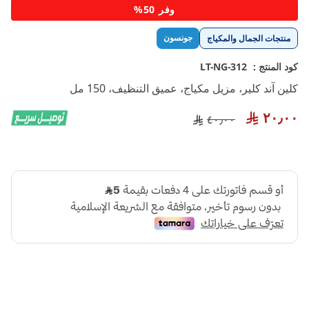
تخطي
وفر 50%
إلى
بداية
جونسون
منتجات الجمال والمكياج
معرض
الصور
كود المنتج :
LT-NG-312
كلين آند كلير، مزيل مكياج، عميق التنظيف، 150 مل
٢٠٫٠٠
٤٠٫٠٠