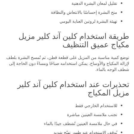
تقليل لمعان البشرة الدهنية
منح البشرة إحساسًا بالانتعاش والنظافة
تهيئة البشرة لروتين العناية اليومي
طريقة استخدام كلين آند كلير مزيل
مكياج عميق التنظيف
توضع كمية مناسبة من المزيل على قطعة قطن، ثم تُمسح البشرة بلطف
لإزالة المكياج والأوساخ. يمكن استخدامه صباحًا ومساءً دون الحاجة إلى
شطف الوجه بالماء.
تحذيرات عند استخدام كلين آند كلير
مزيل المكياج
للاستخدام الخارجي فقط
تجنب ملامسة العينين مباشرة
في حال ملامسة العينين تُشطف جيدًا بالماء
يُوقف الاستخدام عند ظهور تهيّج شديد