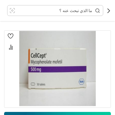
خطي
لى
لمحتوى
انتقل
إلى
النهاية
معرض
الصور
تخطي