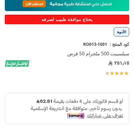
إلى
بداية
معرض
يحتاج موافقة طبيب لصرفه
الصور
الأدوية
كود المنتج :
1001-RO013
سيلسيبت 500 ملجرام 50 قرص
٢٥١٫١٥
تقييم:
100
95
% of