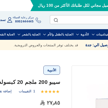
ل مجاني لكل طلباتك الأكثر من 100 ريال
مركز رعاية العملاء
تسجي
8002444445
فيتامينات
الأدوية
العناية بالطفل والأم
العناية بالشعر
العناية الش
وصيل الي
:
جدة
قد يختلف توفر المنتجات والعروض الترويجية.
الأدوية
سيبو 200 ملجم 20 كبسوله
1
التقييمات
إضافة تق
تقييم:
100
100
% of
٢٧٫٨٥