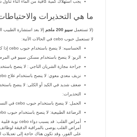
يجب استهلاك كمية كافية من الماء أثناء تناول د
ما هي التحذيرات والاحتياطات 
(لا تستعمل
سيبو 200 ملجم
إلا بعد استشارة الطبيب ا
لا تستعمل حبوب cebo في الحالات الآتية:
الحساسيه: لا ينصح باستخدام حبوب cebo إذا كان لديك حساسية معروفة من بريدنيزولون أو أي مكونات أخرى غير نشطة موجودة مع التركيبة.
الربو: لا ينصح باستخدام مسكن سيبو في المرض
جراحة مجازة الشريان التاجي : لا ينصح باستخ
نزيف معدي معوي: لا ينصح باستخدام علاج cebo في المرضى الذين لديهم تاريخ معروف من نزيف الجهاز الهضمي بسبب زيادة خطر تفاقم حالة المريض.
ضعف شديد في الكبد أو الكلى: لا ينصح باستخدام حبوب cebo في المرضى الذين يعانون من ضعف شديد في وظائف الكبد أو الكلى بسبب زيا
التحذيرات:
الحمل: لا ينصح باستخدام حبوب cebo في النساء الحوامل إلا عند الضرورة القصوى، لذا يجب مناقشة جميع المخاطر والفوائد مع الطبيب قبل تناول حبوب cebo.
الرضاعة الطبيعية: لا ينصح باستخدام حبوب cebo في النساء المرضعات إلا عند الضرورة القصوى، لذايجب مناقشة جميع المخاطر والفوائد مع الطبيب قبل تناول حبوب cebo.
أمراض القلب: 
أمراض القلب.يوصى بالمراقبة الدقيقة لوظائف 
على الفور، وقد تكون هناك حاجة إلى تعديلات الج