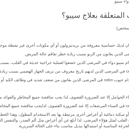
واء سيبو.
المتعلقة بعلاج سيبو؟
لمختص)
ى الذين يعانون من الربو بسبب زيادة خطر تفاقم حالة المريض.
دام سيبو دواء في المرضى الذين خضعوا لعملية جراحية حديثة في القلب، بسبب 
دة خطر تفاقم حالة المريض.
قد يسبب دواء cebo نوبة قلبية أو سكتة دماغية أو أعراض أخرى مرتبطة بها بعد الاستخدام المط
القلب لمثل هؤلاء المرضى، لذا أبلغ عن أي أعراض مثل ألم الصدر، والتنفس ا
رعة المناسبة أو استبدالها ببديل مناسب بناء على الحالة السريرية.