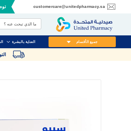
customercare@unitedpharmacy.sa
توصي
تخطي
إلى
المحتوى
جميع الأقسام
العناية بالبشرة
ال
الت
انتقل
إلى
النهاية
معرض
الصور