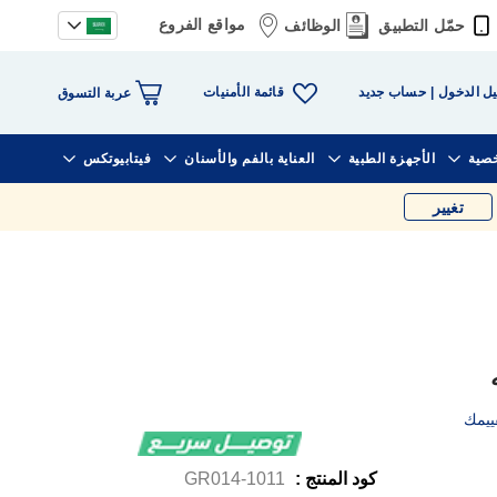
مواقع الفروع
حمّل التطبيق
الوظائف
قائمة الأمنيات
ل الدخول
حساب جديد
عربة التسوق
خصية
الأجهزة الطبية
العناية بالفم والأسنان
فيتابيوتكس
تغيير
ييمك
كود المنتج :
1011-GR014