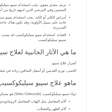
نزيف معدي معوي: يجب استخدام سيبو سيليكوك
المسنين وفي المرضى الذين لديهم تاريخ من أمر
أمراض الكلى أو الكبد: يجب استخدام سيبو سيل
عادية على سبيل الأولوية، وقد تكون هناك حاجة 
السريرية.
القيادة: استخدام سيبو سيليكوكسيب قد يسبب ال
بسيبو سيليكوكسيب.
ما هي الآثار الجانبية لعلاج سي
أضرار علاج سيبو:
الحمى، تورم القدمين أو أسفل الساقين،زيادة في ضغط 
ماهو علاج سيبو سيليكوكسيب
دواء سيبو سيليكوكسيب (Sebo Celecoxib) هو مسكن ومضاد للالتهاب غير ستيرويدي (NSAID)، يُستخدم لعلاج:
آلام المفاصل مثل التهاب المفاصل الروماتويدي
آلام الظهر والعضلات.