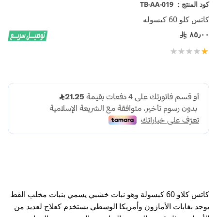
تخطي
كود المنتج :
TB-AA-019
إلى
كاتس كلو 60 كبسوله
بداية
معرض
٨٥٫٠٠
الصور
تقييم:
100
20
% of
كاتس كلاو 60 كبسولة وهو نبات خشبي يسمي بنبات مخلب القط
يوجد بغابات الأمازون وأمريكا الوسطي يستخدم كعلاج لعديد من