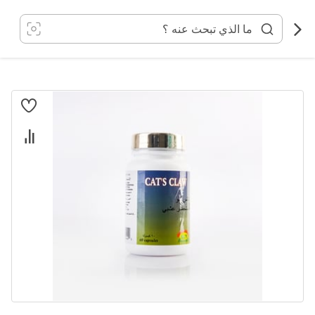
خطي
لى
لمحتوى
انتقل
إلى
النهاية
معرض
الصور