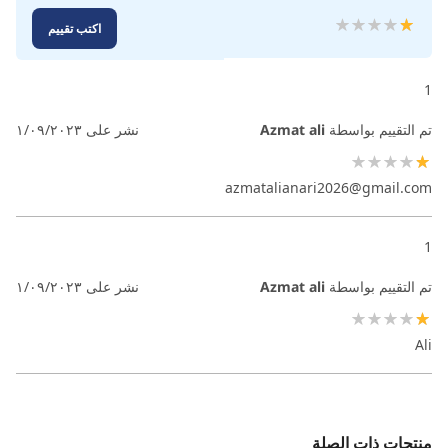
تقييم:
اكتب تقييم
100
20
% of
1
تم التقييم بواسطة
Azmat ali
نشر على
١/٠٩/٢٠٢٣
20%
azmatalianari2026@gmail.com
1
تم التقييم بواسطة
Azmat ali
نشر على
١/٠٩/٢٠٢٣
20%
Ali
منتجات ذات الصلة