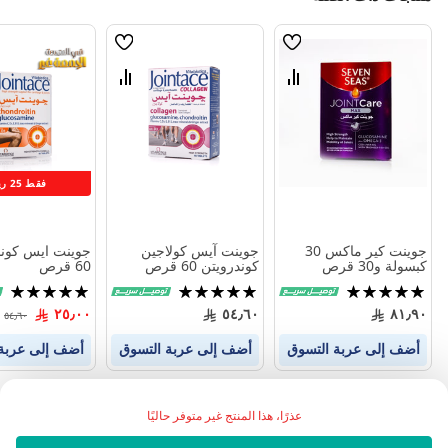
قائمة
قائمة
الامنيات
الامنيات
قارن
قارن
بين
بين
المنتجات
المنتجات
فقط 25 ريال
جوينت كير ماكس 30
جوينت آيس كولاجين
جوينت ايس كوند
كبسولة و30 قرص
كوندرويتن 60 قرص
60 قرص
تقييم:
تقييم:
تقييم:
98%
100%
100%
٢٥٫٠٠
٥٤٫٦٠
٨١٫٩٠
٥٤٫٦٠
أضف إلى عربة التسوق
أضف إلى عربة التسوق
أضف إلى عربة
عذرًا، هذا المنتج غير متوفر حاليًا