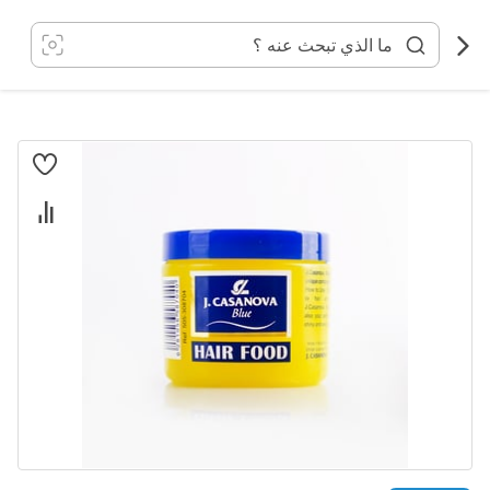
خطي
لى
لمحتوى
انتقل
إلى
النهاية
معرض
الصور