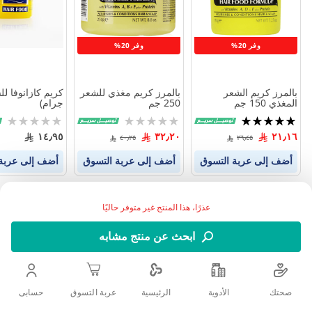
المنتجات
المنتجات
وفر 20%
وفر 20%
بالمرز كريم الشعر
بالمرز كريم مغذي للشعر
المغذي 150 جم
250 جم
جرام)
تقييم:
Rating:
Rating:
0%
0%
100%
١٤٫٩٥
٣٢٫٢٠
٢١٫١٦
٤٠٫٢٥
٢٦٫٤٥
أضف إلى عربة التسوق
أضف إلى عربة التسوق
أضف إلى عربة
عذرًا، هذا المنتج غير متوفر حاليًا
ابحث عن منتج مشابه
صحتك
الأدوية
حسابى
الرئيسية
عربة التسوق