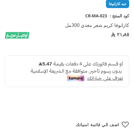
تخطي
جيه كازانوفا
إلى
بداية
كود المنتج :
CR-MA-023
معرض
كازانوفا كريم شعر مغذي 300مل
الصور
٢١٫٨٥
اضف الي قائمة امنياتك