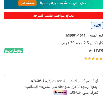
إلى
بداية
معرض
يحتاج موافقة طبيب لصرفه
الصور
الأدوية
كود المنتج :
1011-ME001
كاردكس 2.5 مجم 30 قرص
١٣٫٣٥
تقييم:
100
100
% of