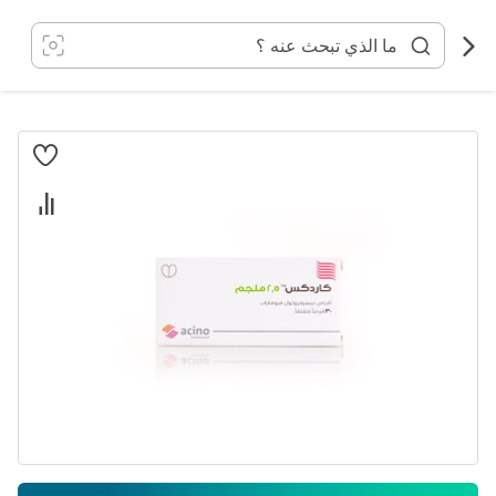
خطي
لى
لمحتوى
انتقل
إلى
النهاية
معرض
الصور
تخطي