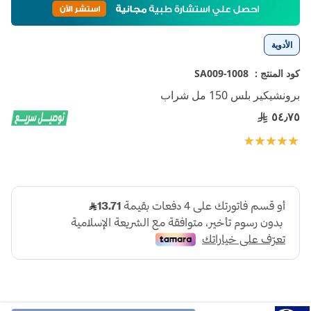
إلى
بداية
معرض
الأدوية
الصور
كود المنتج :
1008-SA009
برونشيكير بلس 150 مل شراب
٥٤٫٧٥
تقييم:
100
100
% of