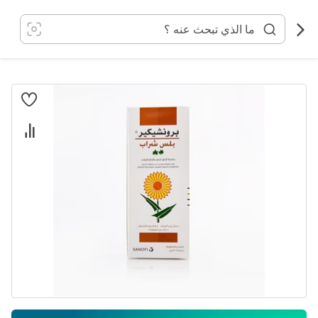
خطي
لى
لمحتوى
انتقل
إلى
النهاية
معرض
الصور
تخطي