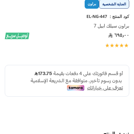
تخطي
براون
العناية الشخصية
إلى
بداية
كود المنتج :
EL-NG-447
معرض
براون سيلك ابيل 7
الصور
٦٩٥٫٠٠
تقييم:
100
100
% of
:وصف المنتج