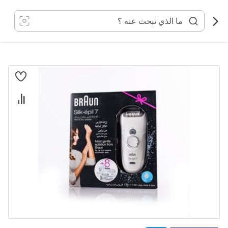
خطي
لى
لمحتوى
انتقل
إلى
النهاية
معرض
الصور