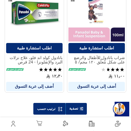
قارن
قارن
بين
بين
المنتجات
المنتج
اطلب استشارة طبية
اطلب استشارة طبية
شراب بانادول للأطفال والرضع
بانادول كولد اند فلو، علاج نزلات
على شكل مُعلّق ١٢٠ مجم/ ٥
البرد والإنفلونزا - 24 قرص
مل
تقييم:
تقييم:
98%
73%
١٢٫٣٠
١١٫٠٠
أضف إلى عربة التسوق
أضف إلى عربة التسوق
تصفية
ترتيب حسب