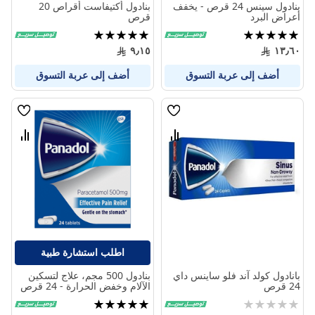
بنادول سينس 24 قرص - يخفف
بنادول أكتيفاست أقراص 20
أعراض البرد
قرص
تقييم:
تقييم:
100%
100%
٩٫١٥
١٣٫٦٠
أضف إلى عربة التسوق
أضف إلى عربة التسوق
قائمة
قائمة
الامنيات
الامنيا
قارن
قارن
بين
بين
المنتجات
المنتج
اطلب استشارة طبية
بانادول كولد آند فلو ساينس داي
بنادول 500 مجم، علاج لتسكين
24 قرص
الآلام وخفض الحرارة - 24 قرص
Rating:
تقييم:
99%
0%