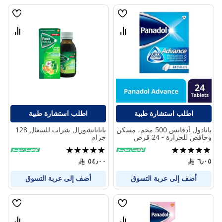
قائمة
قائمة
الامنيات
الامنيا
قارن
قارن
بين
بين
المنتجات
المنتج
اطلب استشارة طبية
اطلب استشارة طبية
بانادول أدفانس 500 مجم، مسكن
باناناتشورال شراب للسعال 128
وخافض للحرارة - 24 قرص
جرام
تقييم:
تقييم:
100%
100%
٥٤٫٠٠
٦٫٠٥
أضف إلى عربة التسوق
أضف إلى عربة التسوق
قائمة
قائمة
الامنيات
الامنيا