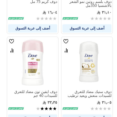
دوف بلسم روتين نمو الشعر
دوف كريم 75 مل
بالاشنسيا 350مل
١٦٫٠٤
٣١٫١٠
Rating:
Rating:
0%
0%
أضف إلى عربة التسوق
أضف إلى عربة التسوق
قائمة
قائمة
الامنيات
الامنيا
قارن
قارن
بين
بين
المنتجات
المنتجا
دوف ستيك مضاد للتعرق
دوف ايفين تون مضاد للتعرق
للسيدات منعش ويعيد ترطيب
للسيدات 40 جم
الجلد 40 جم
٣٣٫٣٥
٣١٫٠٥
Rating:
تقييم:
80%
0%