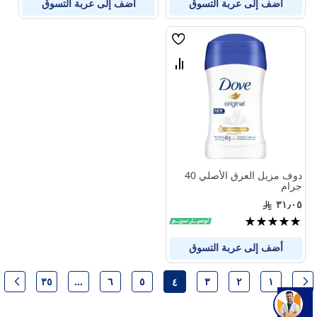
أضف إلى عربة التسوق
أضف إلى عربة التسوق
قائمة
الامنيات
قارن
بين
المنتجات
دوف مزيل العرق الأصلي 40
جرام
٣١٫٠٥
تقييم:
100%
أضف إلى عربة التسوق
حقيبة
٣٥
...
٦
٥
٣
٢
١
٤
حقيبة
السابق
حقيبة
حقيبة
حقيبة
حقيبة
حقيبة
حقيبة
حقيب
التال
حاليا انت تقرأ الصفحة