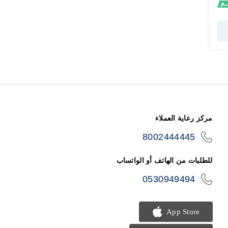
مركز رعاية العملاء
8002444445
icon-
phone
للطلبات من الهاتف أو الواتساب
0530949494
icon-
phone