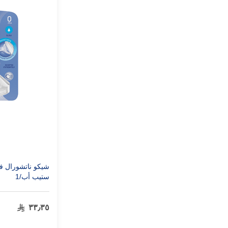
شيكو ناتشورال ف
ستيب أب/1
٣٣٫٣٥