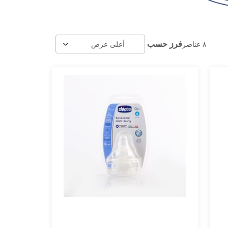
فرز حسب
٨
عناصر