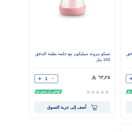
فق
شيكو ببرونة سيليكون مع حلمة بطيئة التدفق
150 مل
الكمية
٦٣٫٢٥
Rating:
0%
أضف إلى عربة التسوق