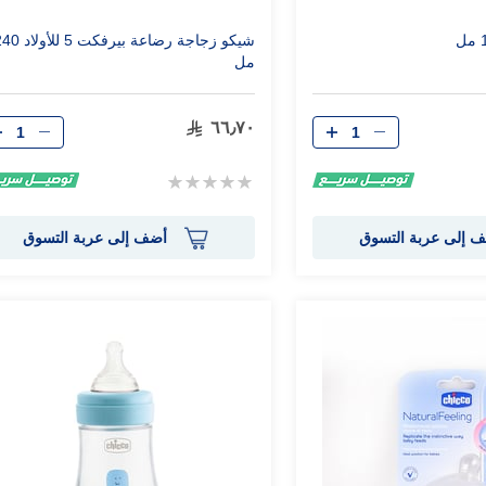
شيكو زجاجة رضاعة بيرفكت 5 للأ
مل
الكمية
الكمية
٦٦٫٧٠
Rating:
0%
 إلى عربة التسوق
أضف إلى عربة التسوق