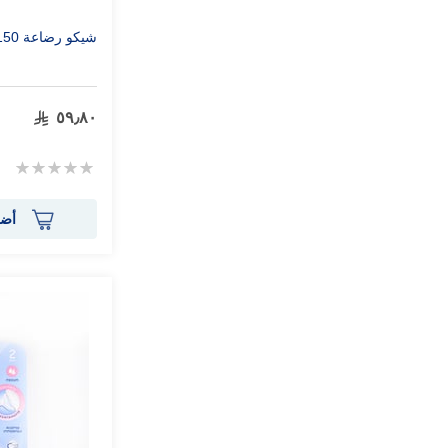
شيكو رضاعة 150 مل
٥٩٫٨٠
Rating:
0%
أضف