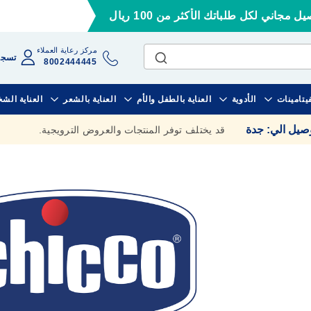
ل مجاني لكل طلباتك الأكثر من 100 ريال
مركز رعاية العملاء
تسجي
8002444445
فيتامينات
الأدوية
العناية بالطفل والأم
العناية بالشعر
العناية الش
وصيل الي
:
جدة
قد يختلف توفر المنتجات والعروض الترويجية.