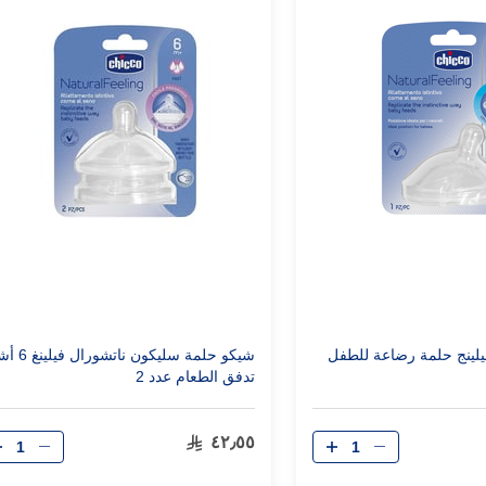
يلينج حلمة رضاعة للطفل
شيكو حلمة سليكون نات
تدفق الطعام عدد 2
الكمية
الكمية
٤٢٫٥٥