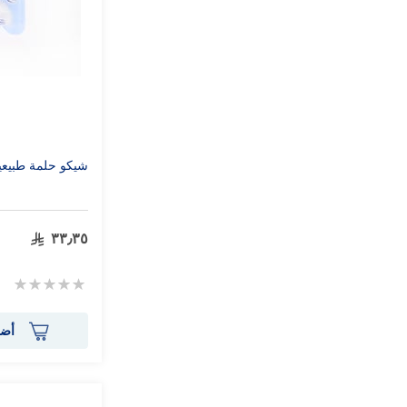
شيكو حلمة طبيعية 2 ش
٣٣٫٣٥
Rating:
0%
أضف