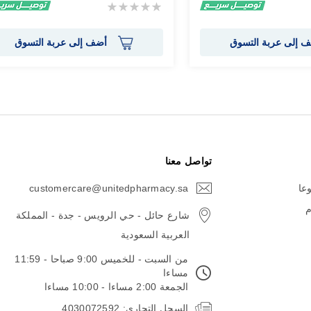
Rating:
0%
 إلى عربة التسوق
أضف إلى عربة التسوق
تواصل معنا
وعا
customercare@unitedpharmacy.sa
icon-
email
م
شارع حائل - حي الرويس - جدة - المملكة
العربية السعودية
من السبت - للخميس 9:00 صباحا - 11:59
مساءا
الجمعة 2:00 مساءا - 10:00 مساءا
السجل التجاري: 4030072592