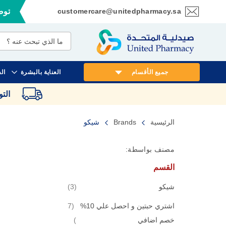
customercare@unitedpharmacy.sa
توصي
تخطي
إلى
المحتوى
جميع الأقسام
العناية بالبشرة
ال
الت
الرئيسية
Brands
شيكو
مصنف بواسطة:
القسم
قطع
شيكو
3
اشتري حبتين و احصل علي 10%
7
قطع
خصم اضافي