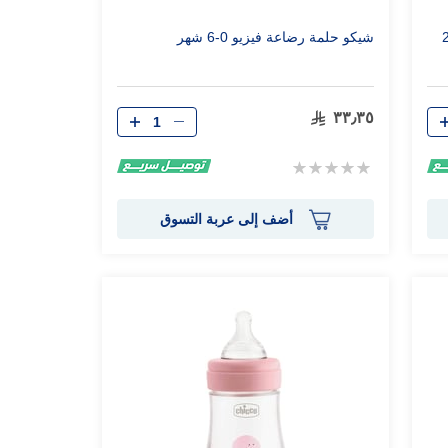
ولاد 240
شيكو حلمة رضاعة فيزيو 0-6 شهر
الكمية
٣٣٫٣٥
Rating:
0%
أضف إلى عربة التسوق