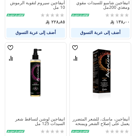
انيفاجين شامبو للسيدات مقوي
أنيفاجين سيروم لتقوية الرموش
ومغذي 200مل
10 مل
Rating:
Rating:
0%
0%
٢٢٨٫٨٥
١٣٨٫٠٠
أضف إلى عربة التسوق
أضف إلى عربة التسوق
قائمة
قائمة
الامنيات
الامنيا
قارن
قارن
بين
بين
المنتجات
المنتج
أنيفاجين، ماسك، للشعر المتضرر
انيفاجين لوشن لتساقط شعر
يعمل على إصلاح الشعر ويمنحه
السيدات 125 مل
حيوية ونعومة - 125 مل
Rating:
Rating:
0%
0%