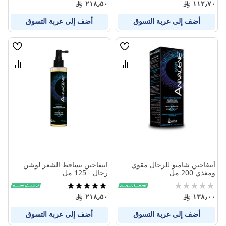
٢١٨٫٥٠
١١٢٫٧٠
أضف إلى عربة التسوق
أضف إلى عربة التسوق
قائمة
قائمة
الامنيات
الامنيا
قارن
قارن
بين
بين
المنتجات
المنتج
أنيفاجين شامبو للرجال مقوي
انيفاجين تساقط الشعر لوشن
ومغذي 200 مل
رجال - 125 مل
Rating:
تقييم:
100%
0%
٢١٨٫٥٠
١٣٨٫٠٠
أضف إلى عربة التسوق
أضف إلى عربة التسوق