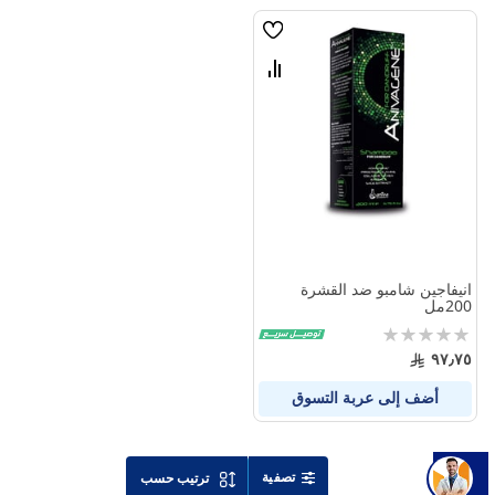
قائمة
الامنيات
قارن
بين
المنتجات
انيفاجين شامبو ضد القشرة
200مل
Rating:
0%
٩٧٫٧٥
أضف إلى عربة التسوق
تصفية
ترتيب حسب