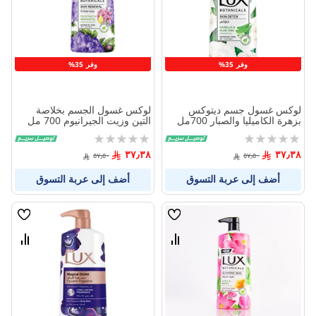
المنتجات
المنتج
وفر 35%
وفر 35%
لوكس غسول جسم ديتوكس
لوكس غسول الجسم بخلاصة
بزهرة الكاميليا والصبار 700مل
التين وزيت الجيرانيوم 700 مل
Rating:
Rating:
0%
0%
٣٧٫٣٨
٣٧٫٣٨
٥٧٫٥٠
٥٧٫٥٠
أضف إلى عربة التسوق
أضف إلى عربة التسوق
قائمة
قائمة
الامنيات
الامنيا
قارن
قارن
بين
بين
المنتجات
المنتج