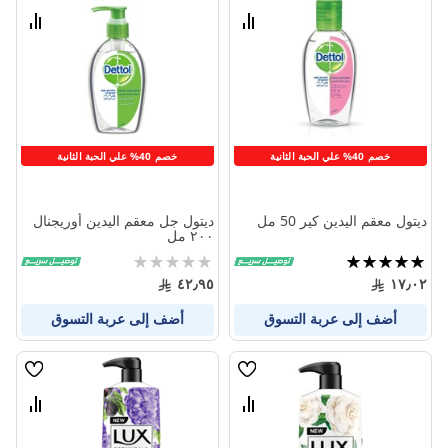
الامنيات
الامنيا
قارن
قارن
بين
بين
المنتجات
المنتج
خصم 40% علي الحبة الثانية
خصم 40% علي الحبة الثانية
ديتول معقم اليدين كير 50 مل
ديتول جل معقم اليدين أوريجنال
٢٠٠ مل
تقييم:
Rating:
0%
100%
٤٢٫٩٥
١٧٫٠٢
أضف إلى عربة التسوق
أضف إلى عربة التسوق
قائمة
قائمة
الامنيات
الامنيا
قارن
قارن
بين
بين