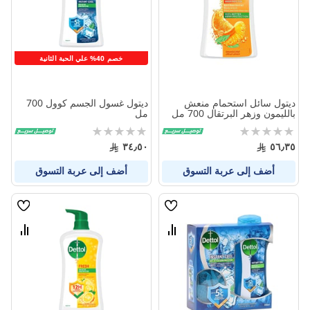
خصم 40% علي الحبة الثانية
ديتول سائل استحمام منعش
ديتول غسول الجسم كوول 700
بالليمون وزهر البرتقال 700 مل
مل
Rating:
Rating:
0%
0%
٣٤٫٥٠
٥٦٫٣٥
أضف إلى عربة التسوق
أضف إلى عربة التسوق
قائمة
قائمة
الامنيات
الامنيا
قارن
قارن
بين
بين
المنتجات
المنتج