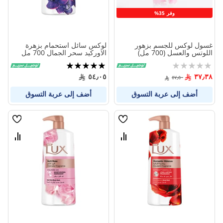
وفر 35%
غسول لوكس للجسم بزهور
لوكس سائل استحمام بزهرة
اللوتس والعسل (700 مل)
الاوركيد سحر الجمال 700 مل
Rating:
تقييم:
100%
0%
٥٤٫٠٥
٣٧٫٣٨
٥٧٫٥٠
أضف إلى عربة التسوق
أضف إلى عربة التسوق
قائمة
قائمة
الامنيات
الامنيا
قارن
قارن
بين
بين
المنتجات
المنتج