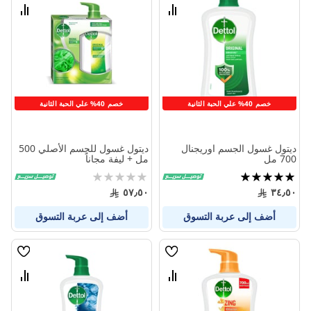
الامنيات
الامنيا
قارن
قارن
بين
بين
المنتجات
المنتج
خصم 40% علي الحبة الثانية
خصم 40% علي الحبة الثانية
ديتول غسول الجسم اوريجنال
ديتول غسول للجسم الأصلي 500
700 مل
مل + ليفة مجاناً
تقييم:
Rating:
0%
100%
٥٧٫٥٠
٣٤٫٥٠
أضف إلى عربة التسوق
أضف إلى عربة التسوق
قائمة
قائمة
الامنيات
الامنيا
قارن
قارن
بين
بين
المنتجات
المنتج