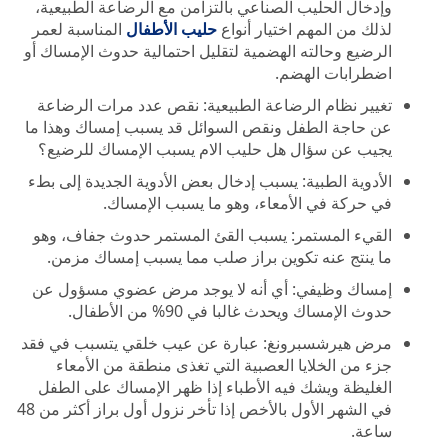
وإدخال الحليب الصناعي بالتزامن مع الرضاعة الطبيعية،
لذلك من المهم اختيار أنواع
حليب الأطفال
المناسبة لعمر
الرضيع وحالته الهضمية لتقليل احتمالية حدوث الإمساك أو
اضطرابات الهضم.
تغيير نظام الرضاعة الطبيعية: نقص عدد مرات الرضاعة
عن حاجة الطفل ونقص السوائل قد يسبب إمساك وهذا ما
يجيب عن سؤال هل حليب الام يسبب الإمساك للرضيع؟
الأدوية الطبية: يسبب إدخال بعض الأدوية الجديدة إلى بطء
في حركة في الأمعاء، وهو ما يسبب الإمساك.
القيء المستمر: يسبب القئ المستمر حدوث جفاف، وهو
ما ينتج عنه تكوين براز صلب مما يسبب إمساك مزمن.
إمساك وظيفي: أي أنه لا يوجد مرض عضوي مسؤول عن
حدوث الإمساك ويحدث غالبا في 90% من الأطفال.
مرض هيرشسبرونغ: عبارة عن عيب خلقي يتسبب في فقد
جزء من الخلايا العصبية التي تغذى منطقة من الأمعاء
الغليظة ويشك فيه الأطباء إذا ظهر الإمساك على الطفل
في الشهر الأول بالأخص إذا تأخر نزول أول براز أكثر من 48
ساعة.