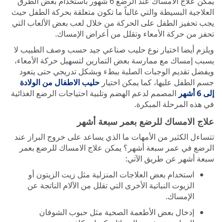
يمكن علاج الامساك عند الرضع 6 شهور باستخدام بعض الطرق
العلاجية البسيطة والتي غالباً ما تكون متعلقة بحركة الطفل حيث
يجب تحفيز الطفل على الحركة من خلال لعب بعض الألعاب التي
تحفز من حركة الأمعاء وتقلل من أعراض الإمساك.
ويلزم أيضا اختيار نوع حليب صناعي جيد حسب وصف الطبيب لا
يسبب إمساك مع ممارسة بعض التمارين لتسهيل حركة الأمعاء،
ويفضل تقديم الوجبات الصلبة ببطء وبشكل تدريجي حتى يتعود
جسم الطفل عليها، كما يمكن اختيار
حليب الاطفال من الولادة
إلى 6 أشهر
المصمم لدعم الهضم وتلبية احتياجات الرضع الغذائية
في هذه المرحلة المبكرة.
علاج الامساك للرضع بعمر سبعة أشهر
تتساءل الكثير من الأمهات ما الذي يساعد على خروج البراز عند
الرضع في عمر سبعة أشهر؟ يمكن علاج الامساك للرضع بعمر
سبعة أشهر عن طريق الآتي:
استخدام بعض العلاجات المنزلية مثل زيت الزيتون أو
الزيوت النباتية الأخرى التي تقلل من الآلام الناتجة عن
الإمساك.
إدخال بعض الأطعمة الصحية مثل حبوب الشوفان