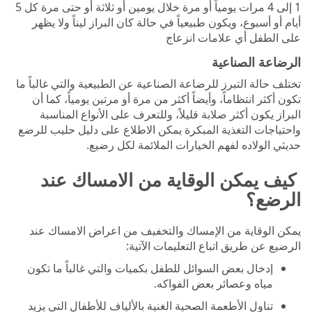
1 إلى 4 مرات يومياً أو مرة خلال يومين أو ثلاثة أو حتى مرة كل 5
أيام أو أسبوع، ويكون طبيعياً في حالة كان البراز ليناً ولا يظهر
على الطفل أي علامات انزعاج
الرضاعة الصناعية
تختلف حالة التبرز للرضاعة الصناعية عن الطبيعية والتي غالباً ما
تكون أكثر انتظاماً، وأيضاً أكثر من مرة أو مرتين يومياً، كما أن
البراز يكون أكثر صلابة قليلاً، وللتعرف على الأنواع المناسبة
واحتياجات التغذية المبكرة يمكن الاطلاع على دليل حليب للرضع
حديثي الولاده لفهم الخيارات الملائمة لكل رضيع.
كيف يمكن الوقاية من الامساك عند
الرضع؟
يمكن الوقاية من الإمساك والتخفيف من اعراض الامساك عند
الرضيع عن طريق اتباع التعليمات الآتية:
إدخال بعض السوائل للطفل بكميات والتي غالباً ما تكون
مياه وعصائر بعض الفواكه.
تناول الأطعمة الصحية الغنية بالألياف للأطفال التي يزيد