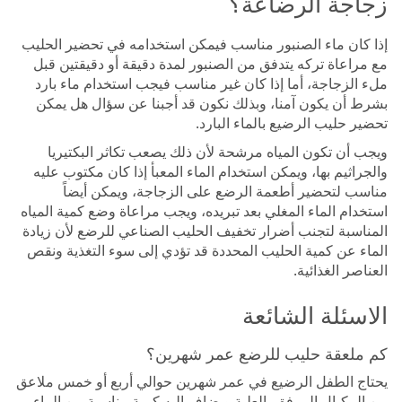
زجاجة الرضاعة؟
إذا كان ماء الصنبور مناسب فيمكن استخدامه في تحضير الحليب
مع مراعاة تركه يتدفق من الصنبور لمدة دقيقة أو دقيقتين قبل
ملء الزجاجة، أما إذا كان غير مناسب فيجب استخدام ماء بارد
بشرط أن يكون آمنا، وبذلك نكون قد أجبنا عن سؤال هل يمكن
تحضير حليب الرضيع بالماء البارد.
ويجب أن تكون المياه مرشحة لأن ذلك يصعب تكاثر البكتيريا
والجراثيم بها، ويمكن استخدام الماء المعبأ إذا كان مكتوب عليه
مناسب لتحضير أطعمة الرضع على الزجاجة، ويمكن أيضاً
استخدام الماء المغلي بعد تبريده، ويجب مراعاة وضع كمية المياه
المناسبة لتجنب أضرار تخفيف الحليب الصناعي للرضع لأن زيادة
الماء عن كمية الحليب المحددة قد تؤدي إلى سوء التغذية ونقص
العناصر الغذائية.
الاسئلة الشائعة
كم ملعقة حليب للرضع عمر شهرين؟
يحتاج الطفل الرضيع في عمر شهرين حوالي أربع أو خمس ملاعق
من المكيال المرفق بالعلبة ويضاف إليه كمية مناسبة من الماء.