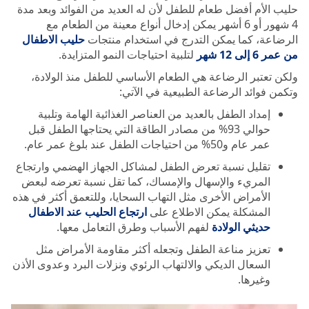
حليب الأم أفضل طعام للطفل لأن له العديد من الفوائد وبعد مدة
4 شهور أو 6 أشهر يمكن إدخال أنواع معينة من الطعام مع
الرضاعة، كما يمكن التدرج في استخدام منتجات
حليب الاطفال
من عمر 6 إلى 12 شهر
لتلبية احتياجات النمو المتزايدة.
ولكن تعتبر الرضاعة هي الطعام الأساسي للطفل منذ الولادة،
وتكمن فوائد الرضاعة الطبيعية في الآتي:
إمداد الطفل بالعديد من العناصر الغذائية الهامة وتلبية
حوالي 93% من مصادر الطاقة التي يحتاجها الطفل قبل
عمر عام و50% من احتياجات الطفل عند بلوغ عمر عام.
تقليل نسبة تعرض الطفل لمشاكل الجهاز الهضمي وارتجاع
المريء والإسهال والإمساك، كما تقل نسبة تعرضه لبعض
الأمراض الأخرى مثل التهاب السحايا، وللتعمق أكثر في هذه
المشكلة يمكن الاطلاع على
ارتجاع الحليب عند الاطفال
حديثي الولادة
لفهم الأسباب وطرق التعامل معها.
تعزيز مناعة الطفل وتجعله أكثر مقاومة الأمراض مثل
السعال الديكي والالتهاب الرئوي ونزلات البرد وعدوى الأذن
وغيرها.