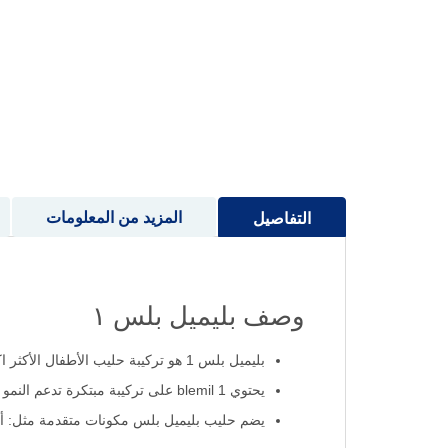
إلى
بداية
معرض
الصور
المزيد من المعلومات
التفاصيل
وصف بليميل بلس ١
بليميل بلس 1 هو تركيبة حليب الأطفال الأكثر اكتمالًا، مصمم لتلبية احتياجات الرضع الغذائية من الولادة حتى عمر 6 أشهر.
يحتوي blemil 1 على تركيبة مبتكرة تدعم النمو المثالي للجهاز المناعي والجهاز الهضمي، بالإضافة إلى التطور السليم للدماغ والوظائف البصرية.
يضم حليب بليميل بلس مكونات متقدمة مثل: ألفا ل