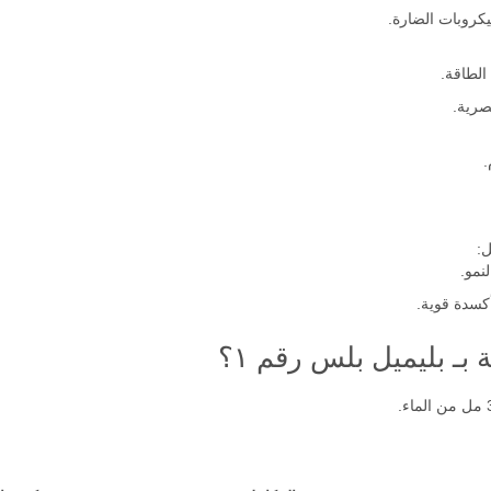
ميكروبات الضارة.
الطاقة.
صرية.
.
ل:
نمو.
بـ بليميل بلس رقم ١؟