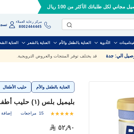
ل مجاني لكل طلباتك الأكثر من 100 ريال
مركز رعاية العملاء
تسجي
8002444445
فيتامينات
الأدوية
العناية بالطفل والأم
العناية بالشعر
العناية الش
وصيل الي
:
جدة
قد يختلف توفر المنتجات والعروض الترويجية.
العناية بالطفل والأم
حليب الأطفال
بليميل بلس (١) حليب أطفال ٤٠٠ جم
15
مراجعات
إضافة ت
تقييم:
100
100
% of
٥٢٫٩٠