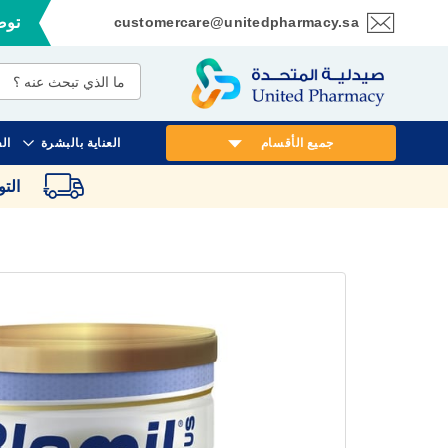
customercare@unitedpharmacy.sa
توصي
تخطي
إلى
المحتوى
جميع الأقسام
العناية بالبشرة
ال
الت
انتقل
إلى
النهاية
معرض
الصور