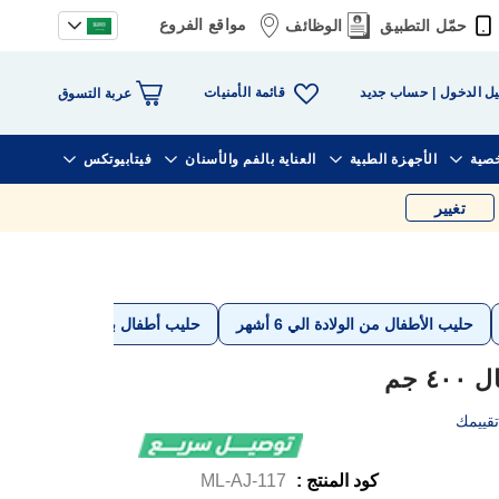
مواقع الفروع
حمّل التطبيق
الوظائف
قائمة الأمنيات
ل الدخول
حساب جديد
عربة التسوق
خصية
الأجهزة الطبية
العناية بالفم والأسنان
فيتابيوتكس
تغيير
بليميل 
حليب الأطفال من الولادة الي 6 أشهر
حليب أطفال بودرة
قييمك
كود المنتج :
ML-AJ-117