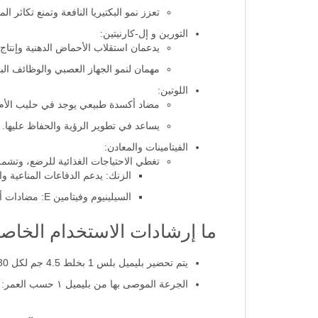
تعزز نمو البكتيريا النافعة وتمنع تكاثر ال
التورين و إل-كارنيتين:
يدعمان استقلاب الأحماض الدهنية وإنتاج 
مهمان لنمو الجهاز العصبي والوظائف الب
اللوتين:
مضاد أكسدة طبيعي يوجد في حليب الأم
يساعد في تطوير الرؤية والحفاظ عليها.
الفيتامينات والمعادن:
تغطي الاحتياجات الغذائية للرضع، وتشم
الزنك: يدعم الدفاعات المناعية وال
السيلينيوم وفيتامين E: مضادات أكسدة قوية.
ما إرشادات الاستخدام الخاصة 
يتم تحضير بليميل بلس 1 بخلط 4.5 جم لكل 30 مل من الماء.
الجرعة الموصى بها من بليميل ١ حسب العمر: