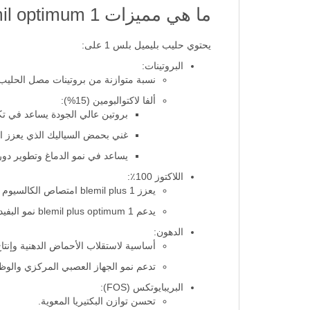
ما هي مميزات blemil optimum 1؟
يحتوي حليب بليميل بلس 1 على:
البروتينات:
نسبة متوازنة من بروتينات مصل الحليب/الكازين (60/40) قريبة
ألفا لاكتوالبومين (15%):
بروتين عالي الجودة يساعد في تكي
غني بحمض السياليك الذي يعزز ا
يساعد في نمو الدماغ وتطوير دورة
اللاكتوز 100٪:
يعزز blemil plus 1 امتصاص الكالسيوم والحديد.
يدعم blemil plus optimum 1 نمو البفيدوس ميكروبيوتا المفيدة للأمعاء.
الدهون:
أساسية لاستقلاب الأحماض الدهنية وإنتاج
تدعم نمو الجهاز العصبي المركزي والوظ
البريبايوتكس (FOS):
تحسن توازن البكتيريا المعوية.