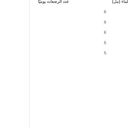
لماء (مل)
عدد الرضعات يوميًا
6
6
6
5
5