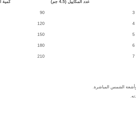
عدد المكاييل (4.5 جم)
كمية ا
90
3
120
4
150
5
180
6
210
7
 وأشعة الشمس المباشرة.
ه.