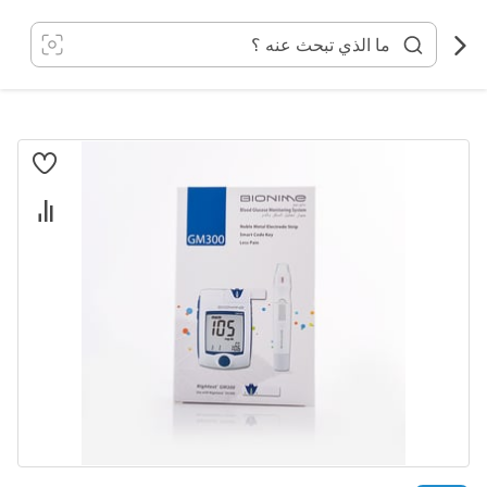
خطي
لى
لمحتوى
انتقل
إلى
النهاية
معرض
الصور