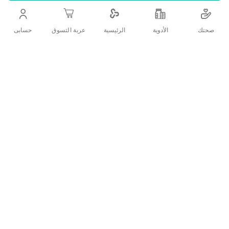
السكر في الدم مع متابعة حالات الارتفاع والانخفاض للسكر
بشكل دوري ومنتظم
صحتك
الأدوية
حسابى
الرئيسية
عربة التسوق
اضف الي قائمة امنياتك
التفاصيل
مميزات المنتج:
GM 300 - يتميز جهاز بايونيم لتحليل السكر بوجود مفتاح
الكود الذكي
يتميز بدقته العالية في النتائج - يحتوي على شريط إلكترود
معدني - تتميز شاشة بايونيم بأنها شاشة LCD كبيرة
تتميز الشاشة بسهولة الاستخدام مع إمكانية القراءة
الواضحة للنتائج
عينة دم صغيرة الحجم
تصميم جهاز بايونيم يتميز بكونه آمن ومريح