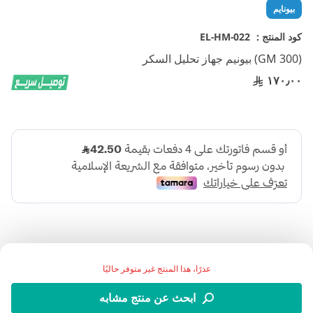
تخطي
بيونايم
إلى
بداية
كود المنتج :
EL-HM-022
معرض
(GM 300) بيونيم جهاز تحليل السكر
الصور
١٧٠٫٠٠
عذرًا، هذا المنتج غير متوفر حاليًا
بايونيم هو جهاز تحليل السكر في الدم، مخصص لمن يعانون من
ابحث عن منتج مشابه
مرض السكري المزمن، يساعد هذا الجهاز على قياس مستوى