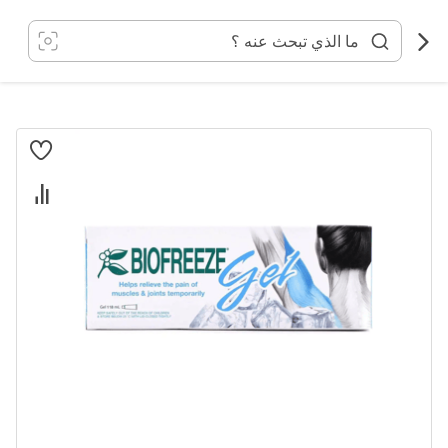
خطي
لى
لمحتوى
انتقل
إلى
النهاية
معرض
الصور