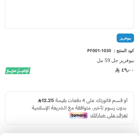
تخطي
بيوفريز
إلى
بداية
كود المنتج :
1030-PF001
معرض
بيوفريز جل 59 مل
الصور
٤٩٫٠٠