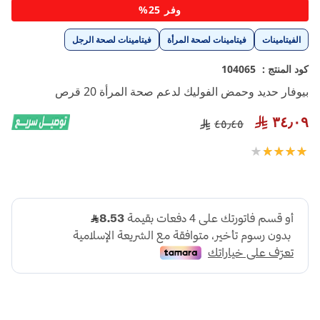
تخطي
وفر 25%
إلى
بداية
الفيتامينات
فيتامينات لصحة المرأة
فيتامينات لصحة الرجل
معرض
الصور
كود المنتج :
104065
بيوفار حديد وحمض الفوليك لدعم صحة المرأة 20 قرص
٣٤٫٠٩
٤٥٫٤٥
تقييم:
100
80
% of