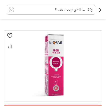
خطي
لى
لمحتوى
انتقل
إلى
النهاية
معرض
الصور