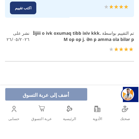
تقييم:
اكتب تقييم
100
80
% of
تم التقييم بواسطة
İijiii o ivk oxumaq tibb ixiv kkk.
نشر على
٢٦/٠٥/٢٠٢٦
M op op j. Ən p amma ola bilər p
80%
أضف إلى عربة التسوق
صحتك
الأدوية
حسابى
الرئيسية
عربة التسوق