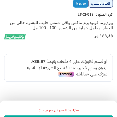
تخطي
بيوديرما
العناية بالبشرة
إلى
بداية
كود المنتج :
LT-CI-018
معرض
بيوديرما فوتوديرم ماكس واقي شمس حليب للبشرة خالي من
الصور
العطر بمعامل حماية من الشمس 100 - 100 مل
١٥٩٫٨٥
عذرًا، هذا المنتج غير متوفر حاليًا
يوديرما فوتوديرم ميلك SPF 100 هو واقي شمس خالٍ من العطور