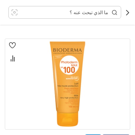
خطي
لى
لمحتوى
انتقل
إلى
النهاية
معرض
الصور