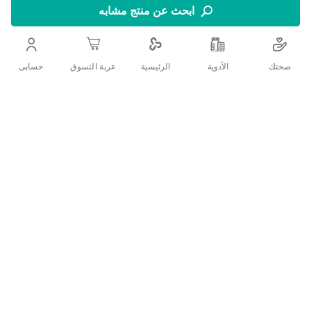
ومختبر جلديًا، مصمم لتوفير حماية عالية جدًا من أشعة UVA
ابحث عن منتج مشابه
وUVB الضارة.
اضف الي قائمة امنياتك
صحتك
الأدوية
حسابى
الرئيسية
عربة التسوق
التفاصيل
وصف المنتج:
بيوديرما فوتوديرم ميلك SPF 100 هو واقي شمس خالٍ من
العطور ومختبر جلديًا، مصمم لتوفير حماية عالية جدًا من أشعة
UVA وUVB الضارة. تركيبته اللطيفة والمرطبة مثالية للبشرة
الحساسة أو التي لا تتحمل الشمس، بفضل قوامه الخفيف الذي
يُمتص بسرعة دون أن يترك أي بقايا دهنية. مناسب للاستخدام
اليومي من قبل البالغين والأطفال.
الفوائد الرئيسية:
حماية شمسية عالية جدًا: يحمي البشرة من أشعة UVA/UVB