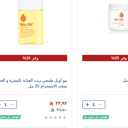
وفر 35%
وفر 35%
بيو أويل طبيعي زيت العناية بالبشرة و ال
متعدد الاستخدام 25 مل
الكمية
الكمية
٢٣٫٩٢
٣٦٫٨٠
Rating:
0%