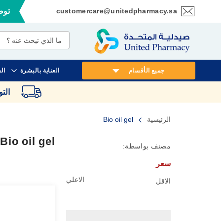
customercare@unitedpharmacy.sa
توصي
تخطي
إلى
المحتوى
جميع الأقسام
العناية بالبشرة
ال
الت
الرئيسية
Bio oil gel
Bio oil gel
مصنف بواسطة:
سعر
الاعلي
الاقل