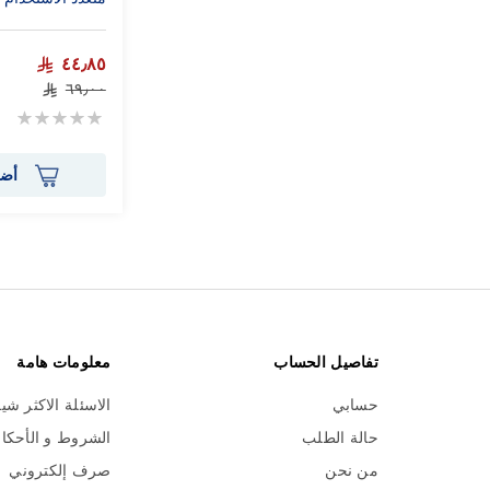
٤٤٫٨٥
٦٩٫٠٠
Rating:
0%
أضف
تفاصيل الحساب
معلومات هامة
حسابي
الاسئلة الاكثر شي
حالة الطلب
الشروط و الأحكا
من نحن
صرف إلكتروني