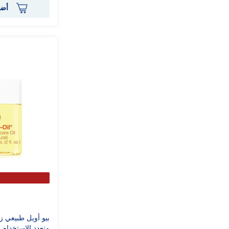
أضف
بيو أويل طبيعي ز
متعدد الاستخدام 60 مل