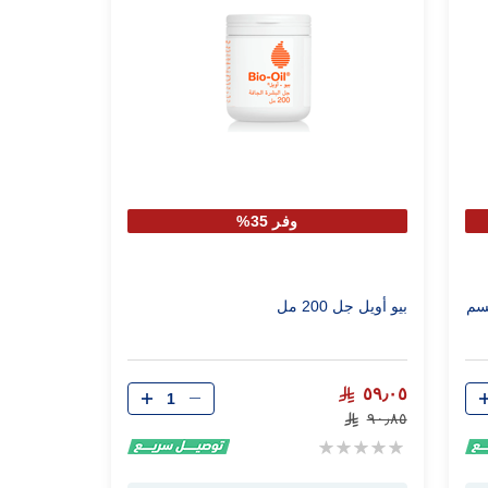
وفر 35%
جسم
بيو أويل جل 200 مل
الكمية
٥٩٫٠٥
٩٠٫٨٥
Rating:
0%