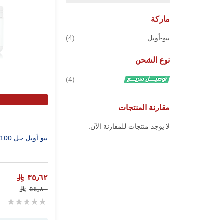
ماركة
قطع
بيو-أويل
4
نوع الشحن
قطع
4
مقارنة المنتجات
لا يوجد منتجات للمقارنة الآن.
بيو أويل جل 100مل
٣٥٫٦٢
٥٤٫٨٠
Rating:
0%