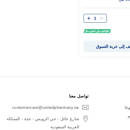
الكمية
 إلى عربة التسوق
تواصل معنا
وعا
customercare@unitedpharmacy.sa
icon-
email
م
شارع حائل - حي الرويس - جدة - المملكة
العربية السعودية