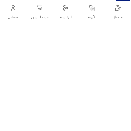
المنزلي لنزلات البرد والإنفلونزا والتهابات الجهاز التنفسي والربو.
صحتك
الأدوية
حسابى
الرئيسية
عربة التسوق
أنشرها :
التفاصيل
يعد جهاز استنشاق البخار بيورير IH 50 واحدًا من الأجهزة المتقدمة
والموثوقة التي تلبي احتياجات الأفراد الذين يعانون من مشاكل
الجهاز التنفسي.