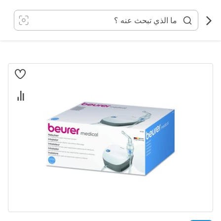
خطي
لى
لمحتوى
انتقل
إلى
النهاية
معرض
الصور