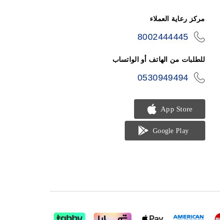
مركز رعاية العملاء
8002444445
icon-
phone
للطلبات من الهاتف أو الواتساب
0530949494
icon-
phone