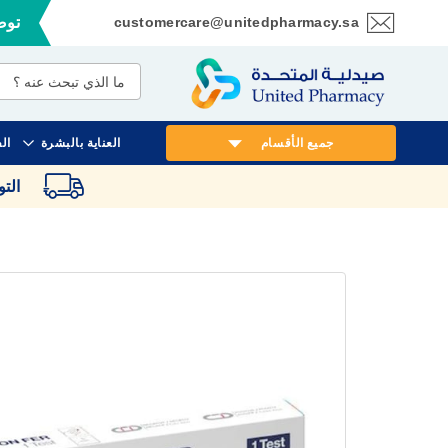
customercare@unitedpharmacy.sa
توصي
تخطي
إلى
المحتوى
جميع الأقسام
العناية بالبشرة
ال
الت
انتقل
إلى
النهاية
معرض
الصور