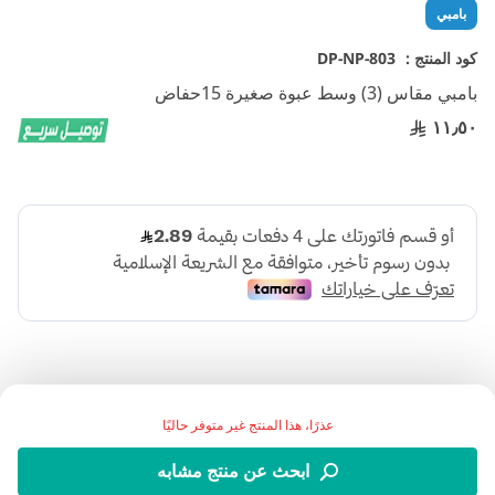
تخطي
بامبي
إلى
بداية
كود المنتج :
DP-NP-803
معرض
بامبي مقاس (3) وسط عبوة صغيرة 15حفاض
الصور
١١٫٥٠
عذرًا، هذا المنتج غير متوفر حاليًا
:وصف المنتج
ابحث عن منتج مشابه