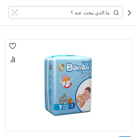
خطي
لى
لمحتوى
انتقل
إلى
النهاية
معرض
الصور