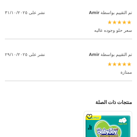
تم التقييم بواسطة
Amir
نشر على
٣١/١٠/٢٠٢٥
100%
سعر حلو وجوده عاليه
تم التقييم بواسطة
Amir
نشر على
٢٩/١٠/٢٠٢٥
100%
ممتازة
منتجات ذات الصلة
قائمة
الامنيات
قارن
بين