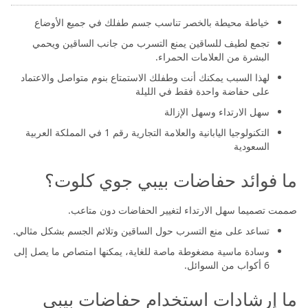
خياطة محيطة بالخصر تناسب جسم طفلك في جميع الأوضاع
تجمع لطيف للساقين يمنع التسرب من جانب الساقين ويحمي
البشرة من العلامات الحمراء.
لهذا السبب يمكنك أنت وطفلك الاستمتاع بنوم متواصل والاعتماد
على حفاضة واحدة فقط في الليلة
سهل الارتداء وسهل الإزالة
التكنولوجيا اليابانية والعلامة التجارية رقم 1 في المملكة العربية
السعودية
ما فوائد حفاضات بيبي جوي كلوت؟
صممت تصميما سهل الارتداء لتغيير الحفاضات دون متاعب.
تساعد على منع التسرب حول الساقين وتلائم الجسم بشكل مثالي.
وسادة ماسية مضغوطة ماصة للغاية، يمكنها امتصاص ما يصل إلى
6 أكواب من السوائل.
ما إرشادات استخدام حفاضات بيبي