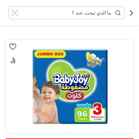
خطي
لى
لمحتوى
انتقل
إلى
النهاية
معرض
الصور