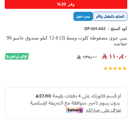
تخطي
وفر 20%
إلى
بداية
بيبي جوي
العناية بالطفل والأم
معرض
الصور
كود المنتج :
DP-GH-442
بيبي جوي مضغوطة كلوت وسط (3) 6-12 كيلو صندوق جامبو 96
حفاضة
١١٠٫٤٠
١٣٨٫٠٠
تقييم:
100
100
% of