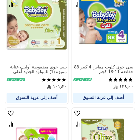
الامنيات
الامنيا
قارن
قارن
بين
بين
المنتجات
المنتج
بيبي جوي كلوت مقاس 4 كبير 88
بيبي جوي مضغوطة أوليف عناية
حفاضة 11-18 كجم
مميزة (1) للمولود الجديد أعلي
من 4 كيلو العبوة الضخمة 92
تقييم:
تقييم:
حفاض
100%
100%
١٠١٫٢٠
١٣٨٫٠٠
أضف إلى عربة التسوق
أضف إلى عربة التسوق
قائمة
قائمة
الامنيات
الامنيا
قارن
قارن
بين
بين
المنتجات
المنتج