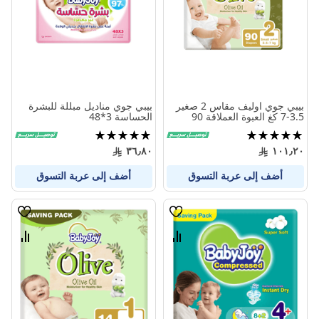
بيبي جوي اوليف مقاس 2 صغير
بيبي جوي مناديل مبللة للبشرة
3.5-7 كغ العبوة العملاقة 90
الحساسة 3*48
حفاض
تقييم:
تقييم:
100%
100%
٣٦٫٨٠
١٠١٫٢٠
أضف إلى عربة التسوق
أضف إلى عربة التسوق
قائمة
قائمة
الامنيات
الامنيا
قارن
قارن
بين
بين
المنتجات
المنتج