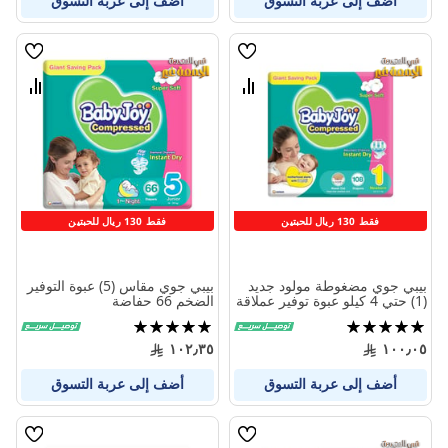
أضف إلى عربة التسوق
أضف إلى عربة التسوق
قائمة
قائمة
الامنيات
الامنيا
قارن
قارن
بين
بين
المنتجات
المنتج
فقط 130 ريال للحبتين
فقط 130 ريال للحبتين
بيبي جوي مضغوطة مولود جديد
بيبي جوي مقاس (5) عبوة التوفير
(1) حتي 4 كيلو عبوة توفير عملاقة
الضخم 66 حفاضة
108 حفاض
تقييم:
تقييم:
100%
97%
١٠٢٫٣٥
١٠٠٫٠٥
أضف إلى عربة التسوق
أضف إلى عربة التسوق
قائمة
قائمة