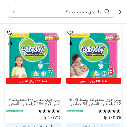
خطي
لى
لمحتوى
قائمة
قائمة
الامنيات
الامنيا
قارن
قارن
بين
بين
المنتجات
المنتج
فقط 130 ريال للحبتين
فقط 130 ريال للحبتين
بيبي جوي مضغوطة وسط (3) 6-
بيبي جوي مقاس (7) مضغوطة 3
12 كيلو عبوة التوفير 84 حفاض
إكس لارج +18 كيلو عبوة التوفير
الضخمة 42 حفاض
تقييم:
تقييم:
100%
100%
١٠٢٫٣٥
١٠٢٫٣٥