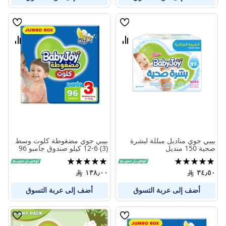
قائمة
قائمة
الامنيات
الامنيا
قارن
قارن
بين
بين
المنتجات
المنتج
بيبي جوي مناديل مبللة لبشرة
بيبي جوي مضغوطة كلوت وسط
صحية 150 منديل
(3) 6-12 كيلو صندوق جامبو 96
حفاضة
تقييم:
تقييم:
100%
100%
١٣٨٫٠٠
٣٤٫٥٠
أضف إلى عربة التسوق
أضف إلى عربة التسوق
قائمة
قائمة