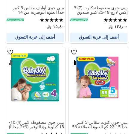
بيبي جوي مضغوطة كلوت (7) 3
بيبي جوي أوليف مقاس 5 كبير
إكس لارج 18-25 كيلو صندوق
جدا العبوة التوفيرية من 14
جامبو 52 حفاضة
الى23 كيلو 8 حفاض
تقييم:
تقييم:
100%
100%
١٥٫٨٠
١٣٨٫٠٠
أضف إلى عربة التسوق
أضف إلى عربة التسوق
قائمة
قائمة
الامنيات
الامنيا
قارن
قارن
بين
بين
المنتجات
المنتج
بيبي جوي كلوت مقاس 5 كبير
بيبي جوي مضغوطة كبير (4) 10-
جداً 15-22 كغ العبوة العملاقة 56
18 كيلو عبوة التوفير (9+2 مجاناً)
حفاض
11 حفاض
Rating:
تقييم: