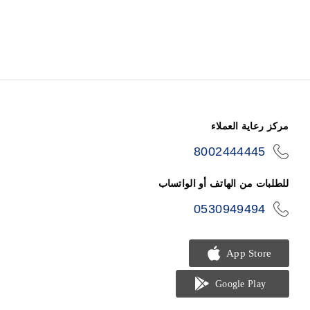
مركز رعاية العملاء
8002444445
icon-
phone
للطلبات من الهاتف أو الواتساب
0530949494
icon-
phone