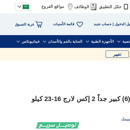
مواقع الفروع
حمّل التطبيق
الوظائف
قائمة الأمنيات
ل الدخول
حساب جديد
عربة التسوق
خصية
الأجهزة الطبية
العناية بالفم والأسنان
فيتابيوتكس
تغيير
بيبي جوي مضغوطة كلوت (6) كبير جداً 2 إكس لارج 16-23 كيلو
ييمك