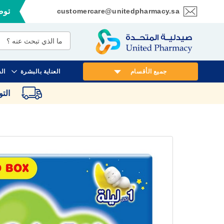
customercare@unitedpharmacy.sa
توصي
تخطي
إلى
المحتوى
جميع الأقسام
العناية بالبشرة
ال
الت
انتقل
إلى
النهاية
معرض
الصور