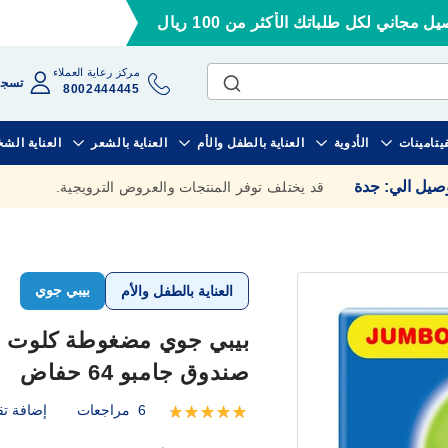
ل مجاني لكل طلباتك الأكثر من 100 ريال
مركز رعاية العملاء
تسجي
8002444445
فيتامينات
الأدوية
العناية بالطفل والأم
العناية بالشعر
العناية الش
وصيل الي
:
جدة
قد يختلف توفر المنتجات والعروض الترويجية.
بيبي جوي
العناية بالطفل والأم
صندوق جامبو 64 حفاض
6
مراجعات
إضافة تق
تقييم:
100
100
% of