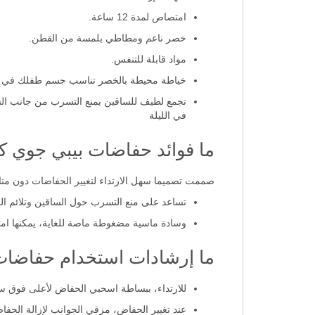
امتصاص لمدة 12 ساعة.
خصر ناعم ومطاطي بلمسة من القطن.
مواد قابلة للتنفس.
خياطة محيطة بالخصر تناسب جسم طفلك في جم
تجمع لطيف للساقين يمنع التسرب من جانب الس
في الليلة
ما فوائد حفاضات بيبي جوي 
صممت تصميما سهل الارتداء لتغيير الحفاضات دون مت
تساعد على منع التسرب حول الساقين وتلائم ا
وسادة ماسية مضغوطة ماصة للغاية، يمكنها امتصاص ما يصل إ
ما إرشادات استخدام حفاضات 
للارتداء، ببساطة اسحبي الحفاض لأعلى فوق 
عند تغيير الحفاض، مزقي الجوانب لإزالة الحفا