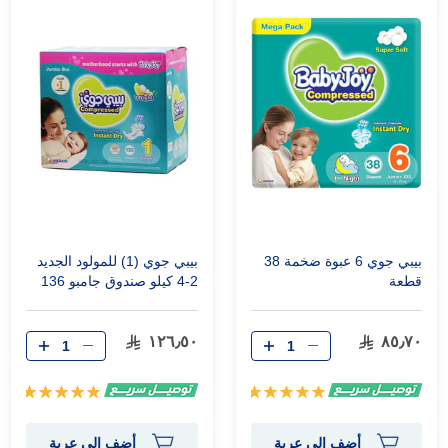
بيبي جوي 6 عبوة ضخمة 38
بيبي جوي (1) للمولود الجديد
قطعة
2-4 كيلو صندوق جامبو 136
حفاضة
١٢٦٫٥٠
٨٥٫٧٠
تقييم:
تقييم:
100%
100%
أضف إلى عربة
أضف إلى عربة