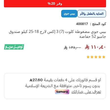
تخطي
وفر 20%
إلى
بداية
بيبي جوي
العناية بالطفل والأم
معرض
الصور
كود المنتج :
400817
بيبي جوي مضغوطة كلوت (7) 3 إكس لارج 18-25 كيلو صندوق
جامبو 52 حفاضة
١١٠٫٤٠
١٣٨٫٠٠
تقييم:
100
100
% of