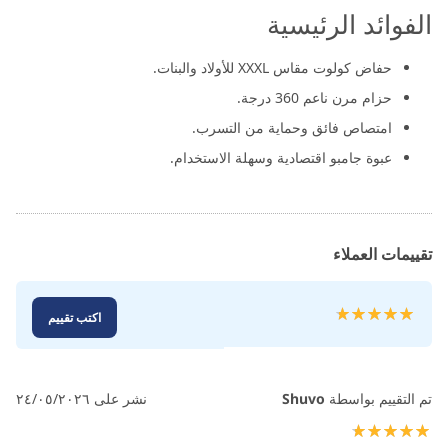
الفوائد الرئيسية
حفاض كولوت مقاس XXXL للأولاد والبنات.
حزام مرن ناعم 360 درجة.
امتصاص فائق وحماية من التسرب.
عبوة جامبو اقتصادية وسهلة الاستخدام.
تقييمات العملاء
تقييم:
اكتب تقييم
100
100
% of
تم التقييم بواسطة
Shuvo
نشر على
٢٤/٠٥/٢٠٢٦
100%