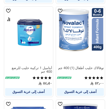
قائمة
قائمة
الامنيات
الامنيا
قارن
قارن
بين
بين
المنتجات
المنتج
نوفالاك حليب أطفال (1) 400 جم
أبتاميل 1 تركيبة حليب للرضع
400 جم
تقييم:
تقييم:
99%
100%
٥٤٫٥٠
٥٢٫٠٠
أضف إلى عربة التسوق
أضف إلى عربة التسوق
قائمة
قائمة