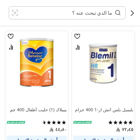
خطي
لى
لمحتوى
قائمة
قائمة
الامنيات
الامنيا
قارن
قارن
بين
بين
المنتجات
المنتج
بليميل بلس اتش ار-1 400 جرام
بيبيلاك (1) حليب أطفال 400 جم
تقييم:
تقييم:
90%
100%
٤٤٫٨٠
٧٢٫٤٥