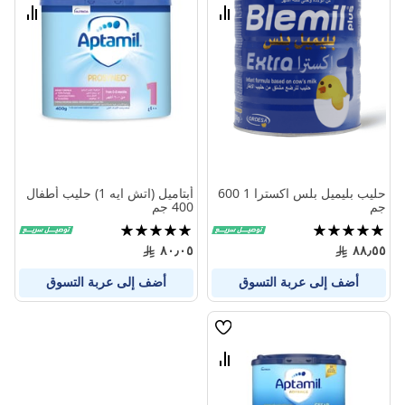
الامنيات
الامنيا
قارن
قارن
بين
بين
المنتجات
المنتج
حليب بليميل بلس اكسترا 1 600
أبتاميل (اتش ايه 1) حليب أطفال
جم
400 جم
تقييم:
تقييم:
100%
100%
٨٠٫٠٥
٨٨٫٥٥
أضف إلى عربة التسوق
أضف إلى عربة التسوق
قائمة
الامنيات
قارن
بين
المنتجات