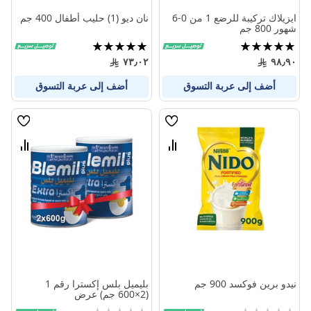
ايزيلاك تركيبة للرضع 1 من 0-6
نان ديو (1) حليب أطفال 400 جم
شهور 800 جم
تقييم:
تقييم:
100%
100%
٧٣٫٠٢
٩٨٫٩٠
أضف إلى عربة التسوق
أضف إلى عربة التسوق
قائمة
قائمة
الامنيات
الامنيا
قارن
قارن
بين
بين
المنتجات
المنتج
نيدو برين فوكسد 900 جم
بليميل بلس إكسترا رقم 1
(2×600 جم) عرض
Rating:
Rating: