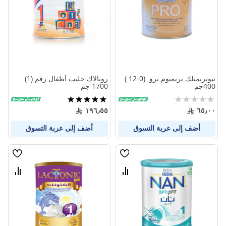
المنتجات
المنتج
نيوتريميلك بريميوم برو (0-12 )
رونالاك حليب أطفال رقم (1)
400جم
1700 جم
Rating:
تقييم:
97%
0%
١٩٦٫٥٥
٦٥٫٠٠
أضف إلى عربة التسوق
أضف إلى عربة التسوق
قائمة
قائمة
الامنيات
الامنيا
قارن
قارن
بين
بين
المنتجات
المنتج