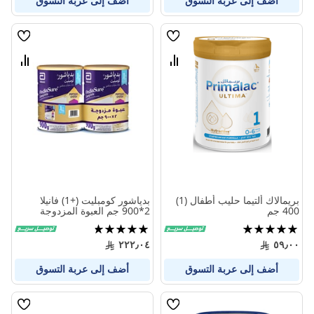
أضف إلى عربة التسوق
أضف إلى عربة التسوق
قائمة
قائمة
الامنيات
الامنيا
قارن
قارن
بين
بين
المنتجات
المنتج
بريمالاك ألتيما حليب أطفال (1)
بدياشور كومبليت (+1) فانيلا
400 جم
2*900 جم العبوة المزدوجة
تقييم:
تقييم:
95%
100%
٢٢٢٫٠٤
٥٩٫٠٠
أضف إلى عربة التسوق
أضف إلى عربة التسوق
قائمة
قائمة