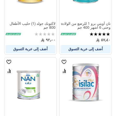
نان أوبتي برو 1 للرضع من الولادة
لاكتونك جولد (1) حليب الأطفال
وحتى 6 اشهر 400 جم
800 جم
تقييم:
Rating:
0%
99%
٩٢٫٠٠
٥٧٫٤٠
أضف إلى عربة التسوق
أضف إلى عربة التسوق
قائمة
قائمة
الامنيات
الامنيا
قارن
قارن
بين
بين
المنتجات
المنتج