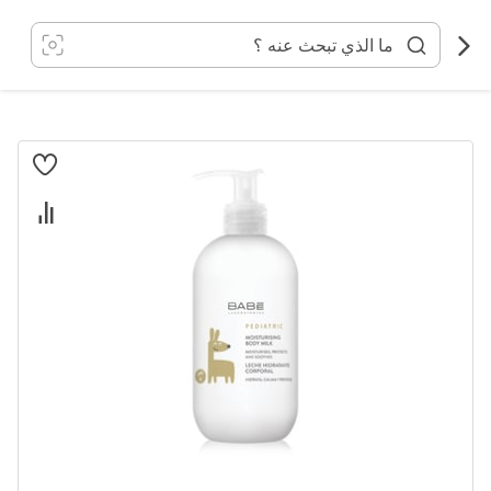
خطي
لى
لمحتوى
انتقل
إلى
النهاية
معرض
الصور