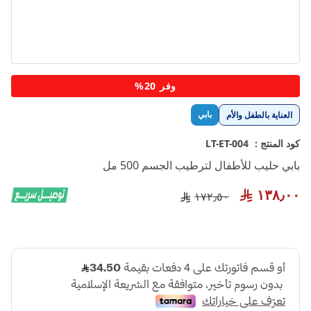
تخطي
وفر 20%
إلى
بداية
بابي
العناية بالطفل والأم
معرض
الصور
كود المنتج :
LT-ET-004
بابي حليب للأطفال لترطيب الجسم 500 مل
١٣٨٫٠٠
١٧٢٫٥٠