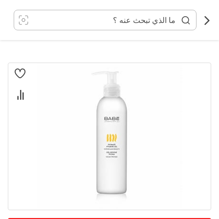
خطي
لى
لمحتوى
انتقل
إلى
النهاية
معرض
الصور