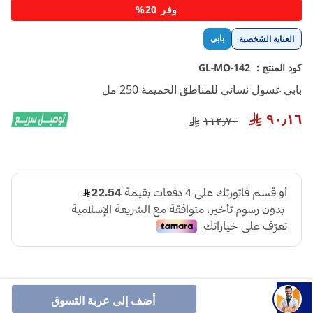
تخطي
وفر 20%
إلى
بداية
بابي
العناية الشخصية
معرض
الصور
كود المنتج :
GL-MO-142
بابي غسول نسائي للمناطق الحميمة 250 مل
٩٠٫١٦
١١٢٫٧٠
أضف إلى عربة التسوق