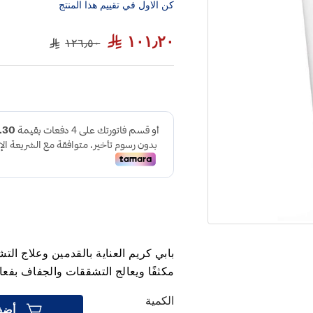
كن الاول في تقييم هذا المنتج
١٠١٫٢٠
١٢٦٫٥٠
مكثفًا ويعالج التشققات والجفاف بفع
الكمية
أضف