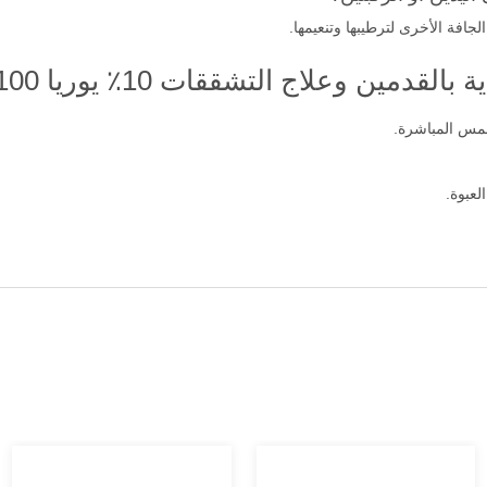
جافة الأخرى لترطيبها وتنعيمها.
ين وعلاج التشققات 10٪ يوريا 100 مل؟
شمس المباشرة.
لعبوة.