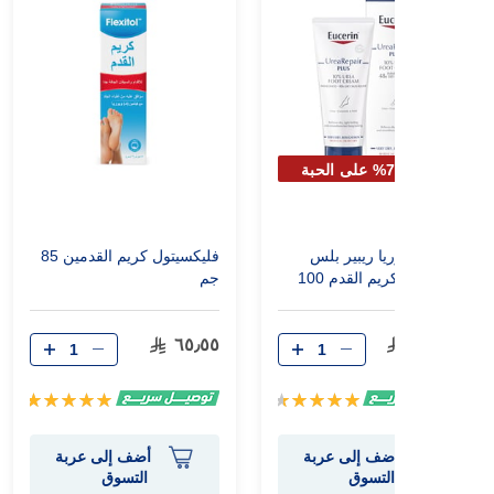
خصم 70% على الحبة
الثانية
يوسيرين يوريا ريبير بلس
فليكسيتول كريم القدمين 85
10% يوريا كريم القدم 100
جم
مل
٦٥٫٥٥
١٠٥٫٨٠
تقييم:
تقييم:
100%
93%
أضف إلى عربة
أضف إلى عربة
التسوق
التسوق