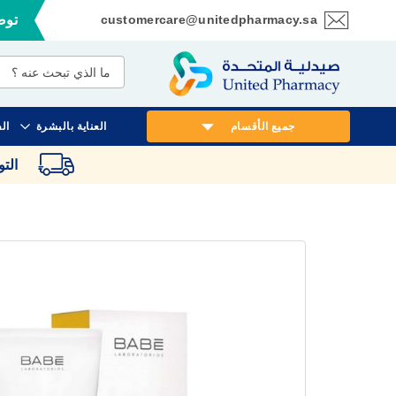
customercare@unitedpharmacy.sa
توصي
تخطي
إلى
المحتوى
جميع الأقسام
العناية بالبشرة
ال
الت
انتقل
إلى
النهاية
معرض
الصور