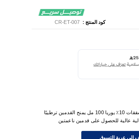
كود المنتج :
CR-ET-007
بابي كريم العناية بالقدمين وعلاج التشققات 10٪ يوريا 100 مل يمنح القدمين ترطيبًا
الية عالية للحصول على قدمين ناعمتين
 إلى عربة التسوق