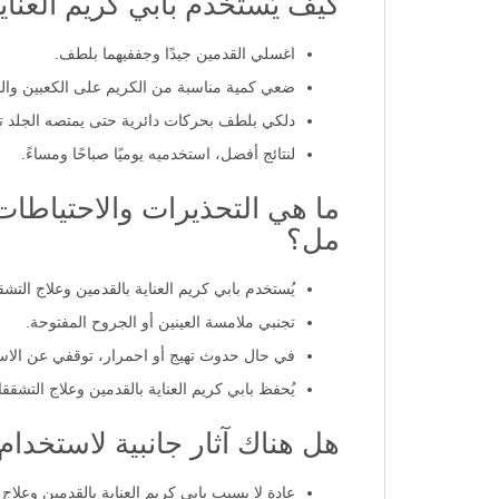
كيف يُستخدم بابي كريم العناية بالقدم
اغسلي القدمين جيدًا وجففيهما بلطف.
ضعي كمية مناسبة من الكريم على الكعبين والم
دلكي بلطف بحركات دائرية حتى يمتصه الجلد تما
لنتائج أفضل، استخدميه يوميًا صباحًا ومساءً.
مل؟
يُستخدم بابي كريم العناية بالقدمين وعلاج التشققات 10٪ يوريا خارجي
تجنبي ملامسة العينين أو الجروح المفتوحة.
في حال حدوث تهيج أو احمرار، توقفي عن الاس
يُحفظ بابي كريم العناية بالقدمين وعلاج التشققات 10٪ يوريا بعيدًا عن متناول الأ
هل هناك آثار جانبية لاستخدام بابي ك
عادة لا يسبب بابي كريم العناية بالقدمين وعلاج التشققات 10٪ يوريا آثار جانبية عند ا