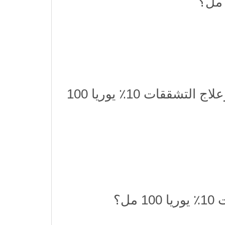
ما هي التحذيرات والاحتياطات عند استخدام بابي كريم العناية بالقدمين وعلاج التشققات 10٪ يوريا 100
ل؟