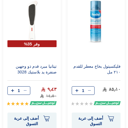
وفر 35%
فليكسيتول بخاخ معطر للقدم
تيتانيا مبرد قدم ذو وجهين
٢١٠ مل
صنفرة يد بلاستيك 3028
٩٫٤٣
٨٥٫١٠
١٤٫٥٠
Rating:
تقييم:
100%
0%
أضف إلى عربة
أضف إلى عربة
التسوق
التسوق