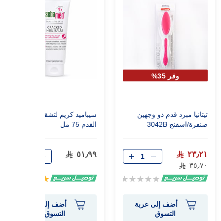
وفر 35%
تيتانيا مبرد قدم ذو وجهين
سيباميد كريم لتشققات كعب
صنفرة/اسفنج 3042B
القدم 75 مل
٥١٫٩٩
٢٣٫٢١
٣٥٫٧٠
Rating:
تقييم:
100%
0%
أضف إلى عربة
أضف إلى عربة
التسوق
التسوق