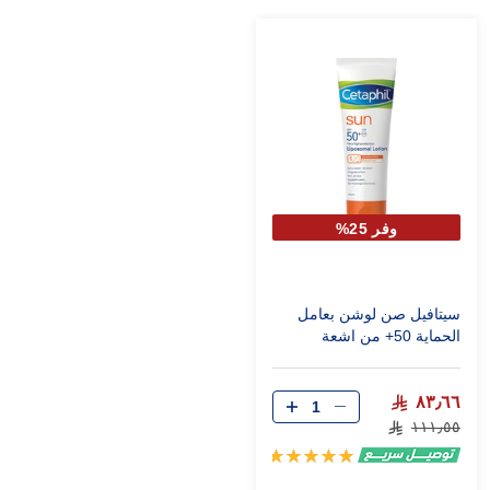
وفر 25%
سيتافيل صن لوشن بعامل
الحماية 50+ من اشعة
الشمس 50 مل
٨٣٫٦٦
١١١٫٥٥
تقييم:
100%