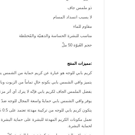
ذو ملمس جاف
لا يسبب انسداد المسام
مقاوم للماء
مناسب للبشرة الحساسة والدهنيّة والمُختلطة
حجم العُبوّة 50 ملِّ
:مميزات المنتج
كريم بابي للوجه هو عبارة عن كريم حماية من الشمس يع
يتميز واقي الشمس بابي بكونهِ خالِ تماماً من الزيوت وبا
بفضل الملمس الجاف لكريم بابي فإنّه لا يترك أي أثر مز
يوفر واقي الشمس بابي حمايةً واسعة المجال للوجه ضدّ أشعة الشمس UVA و UVB. واقي الشمس بابي ذو الملمس الجاف مثالي للاستخدام على ا
يتكون كريم بابي للوجه من تركيبة مهدئة تعتمد على 0.5 %: الصبّار، البابونج، ألفا بيسابولول، ألانتوين.
لحماية البشرة.