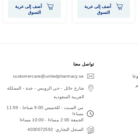
أضف إلى عربة
أضف إلى عربة
التسوق
التسوق
تواصل معنا
وعا
customercare@unitedpharmacy.sa
icon-
email
م
شارع حائل - حي الرويس - جدة - المملكة
العربية السعودية
من السبت - للخميس 9:00 صباحا - 11:59
مساءا
الجمعة 2:00 مساءا - 10:00 مساءا
السجل التجاري: 4030072592