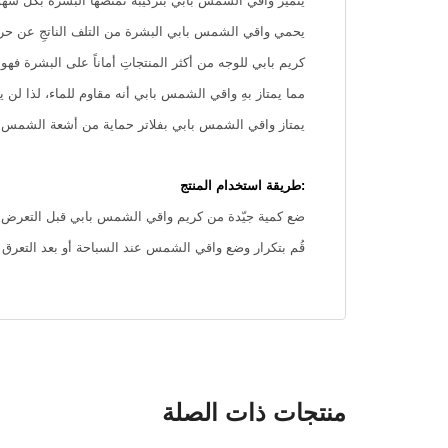
يتميز واقي الشمس بابي بتركيبة تمتصها البشرة بكلّ سهول
يحمي واقي الشمس بابي البشرة من التلف الناتجِ عن حر
كريم بابي للوجه من أكثر المنتجاتِ أماناً على البشرة فهو خ
مما يمتاز بهِ واقي الشمس بابي أنه مقاوم للماء، لذا لن ي
يمتاز واقي الشمس بابي بفلاتر حماية من أشعة الشمس SPF 50+ التي تعمل كمضادات أكسدة تمنع إرهاق خلايا البشرة وتحميها من الأضرار الناتجة عن التعرض لحرارةِ الشمس
:طريقة استخدام المنتج
ضع كمية جيّدة من كريم واقي الشمس بابي قبل التعرض لأشعة
قُم بتكرار وضع واقي الشمس عند السباحة أو بعد التعرق 
منتجات ذات الصلة