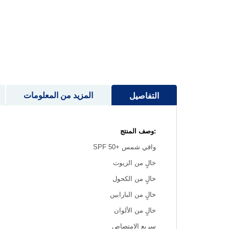
إلى
بداية
معرض
الصور
المزيد من المعلومات
التفاصيل
:وصف المنتج
واقي شمس +50 SPF
خالٍ من الزيوت
خالٍ من الكحول
خالٍ من البارابين
خالٍ من الألوان
سريع الامتصاص