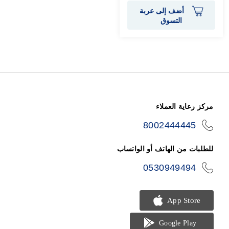
أضف إلى عربة
التسوق
مركز رعاية العملاء
8002444445
icon-
phone
للطلبات من الهاتف أو الواتساب
0530949494
icon-
phone