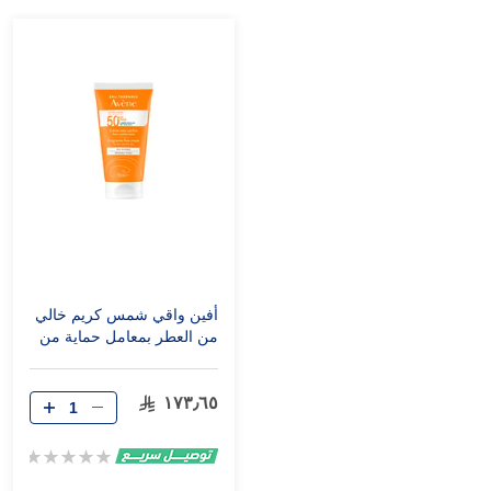
أفين واقي شمس كريم خالي
من العطر بمعامل حماية من
الشمس 50+ - 50 مل
١٧٣٫٦٥
Rating:
0%