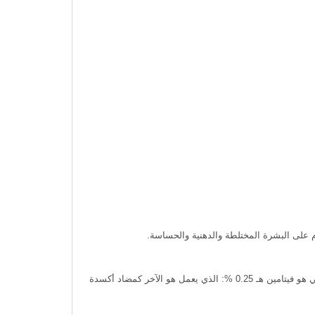
تعمل مكونات الكريم المهدئة للبشرة على حماية البشرة الحساسة، بالإضافة إلى تقليل حدة الالتهاب. من العناصِر المميزة بواقي الشمس بابي هو فيتامين هـ 0.25 %: الذي يعمل هو الآخر كمضاد أكسدة