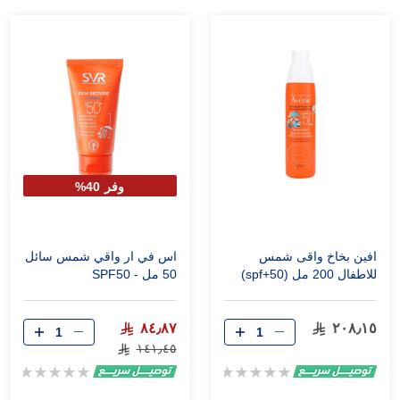
وفر 40%
افين بخاخ واقى شمس
اس في ار واقي شمس سائل
للاطفال 200 مل (spf+50)
50 مل - SPF50
٨٤٫٨٧
٢٠٨٫١٥
١٤١٫٤٥
Rating:
Rating:
0%
0%