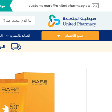
customercare@unitedpharmacy.sa
توصي
تخطي
إلى
المحتوى
جميع الأقسام
العناية بالبشرة
ال
الت
انتقل
إلى
النهاية
معرض
الصور