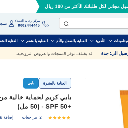
ل مجاني لكل طلباتك الأكثر من 100 ريال
مركز رعاية العملاء
تسجي
8002444445
فيتامينات
الأدوية
العناية بالطفل والأم
العناية بالشعر
العناية الش
وصيل الي
:
جدة
قد يختلف توفر المنتجات والعروض الترويجية.
بابي
العناية بالبشرة
بابي كريم لحماية خالية م
+SPF 50 - (50 مل)
2
مراجعات
إضافة تق
تقييم:
100
100
% of