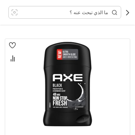
خطي
لى
لمحتوى
انتقل
إلى
النهاية
معرض
الصور