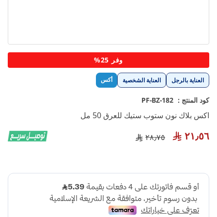
تخطي
وفر 25%
إلى
بداية
أكس
العناية بالرجل
العناية الشخصية
معرض
الصور
كود المنتج :
PF-BZ-182
اكس بلاك نون ستوب ستيك للعرق 50 مل
٢١٫٥٦
٢٨٫٧٥