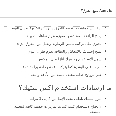
ما مميزات أكس بلاك نون ستوب ستيك
هل Axe يمنع العرق؟
مزيل للعرق؟
يوفر لك حماية فعالة ضد التعرق والروائح الكريهة طوال اليوم.
يمنح الرائحة المنعشة والمميزة تدوم ساعات طويلة.
يحتوي على تركيبة تمتص الرطوبة وتقلل من التعرق الزائد.
يمنح إحساسًا بالانتعاش والنظافة يدوم طوال اليوم.
سهل الاستخدام ولا يترك آثارًا على الملابس.
لطيف على البشرة كما يتركها ناعمة وجافة براحة تامة.
غني بروائح جذابة تضيف لمسة من الأناقة والثقة.
ما إرشادات استخدام أكس ستيك؟
مرر الستيك بلطف تحت الإبط من 2 إلى 3 مرات.
لا تحتاج لاستخدام كمية كبيرة، تمريرات خفيفة كافية لتغطية
المنطقة.