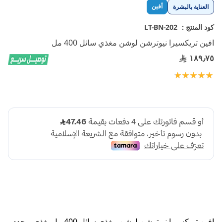
تخطي
أفين
العناية بالبشرة
إلى
بداية
كود المنتج :
LT-BN-202
معرض
افين تريكسيرا نيوترشن لوشن مغذي سائل 400 مل
الصور
١٨٩٫٧٥
تقييم:
100
100
% of
افين تريكسيرا نيوترشن لوشن مغذي سائل 400 مل يغذي ويجدد