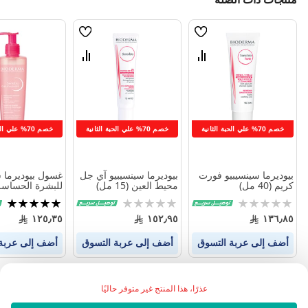
قائمة
قائمة
الامنيات
الامنيات
قارن
قارن
بين
بين
المنتجات
المنتجات
خصم 70% علي الحبة الثانية
خصم 70% علي الحبة الثانية
خصم 70% علي الحبة الثانية
بيوديرما سينسيبيو فورت
بيوديرما سينسيبيو آي جل
غسول بيوديرما س
كريم (40 مل)
محيط العين (15 مل)
مل)
Rating:
Rating:
تقييم:
100%
0%
0%
١٢٥٫٣٥
١٥٢٫٩٥
١٣٦٫٨٥
أضف إلى عربة التسوق
أضف إلى عربة التسوق
أضف إلى عربة
عذرًا، هذا المنتج غير متوفر حاليًا