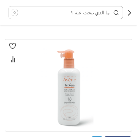
خطي
لى
لمحتوى
انتقل
إلى
النهاية
معرض
الصور