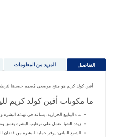
إلى
بداية
معرض
الصور
المزيد من المعلومات
التفاصيل
أفين كولد كريم هو منتج موضعي مُصمم خصيصًا لترطيب 
ما مكونات أفين كولد كريم لليدين 0
ماء الينابيع الحرارية: يساعد في تهدئة البشرة وت
زبدة الشيا: تعمل على ترطيب البشرة بعمق وتح
الشمع النباتي: يوفر حماية للبشرة من فقدان ال