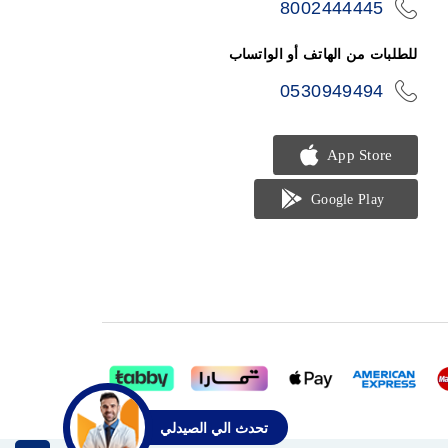
8002444445
icon-
phone
للطلبات من الهاتف أو الواتساب
0530949494
icon-
phone
تحدث الي الصيدلي