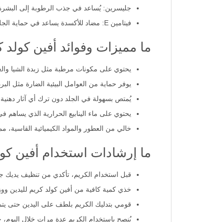
جليسرين: يُساعد في جذب الرطوبة إلى البشرة
فيتامين E: مضاد للأكسدة يساعد في حماية الجلد من الأضرار الناتجة عن العوامل البيئية.
ما مميزات وفوائد أفين كولد ك
يحتوي على مكونات مرطبة مثل زبدة الشيا وال
يوفر حماية من العوامل البيئية الضارة مثل البر
يُمتص بسهولة في الجلد دون ترك أي آثار دهنية، 
يحتوي على ماء الينابيع الحرارية الذي يساهم في
خالي من العطور والمواد الكيميائية القاسية، مم
ما إرشادات استخدام أفين كول
قبل استخدام الكريم، تأكدي من تنظيف يديك جيدً
خذي كمية كافية من أفين كولد كريم لليدين ووزع
قومي بتدليك الكريم بلطف على اليدين حتى يتم
يُنصح باستخدام الكريم عدة مرات خلال اليوم، خ