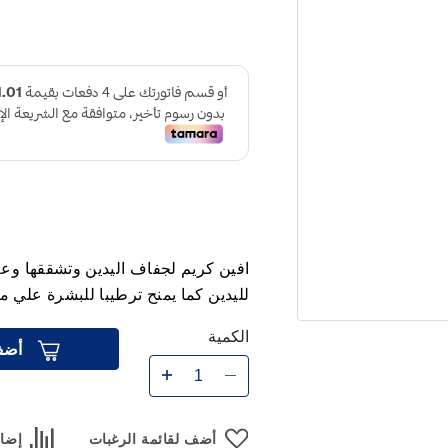
افين كريم لجفاف اليدين وتشققها وعلا
لليدين كما يمنح ترطيبا للبشرة علي مدار 24 ساعة وفعال مع البشرة ال
الكمية
أضف
أضف لقائمة الرغبات
إضاف