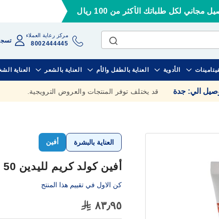
ل مجاني لكل طلباتك الأكثر من 100 ريال
مركز رعاية العملاء
تسجي
8002444445
فيتامينات
الأدوية
العناية بالطفل والأم
العناية بالشعر
العناية الش
وصيل الي
:
جدة
قد يختلف توفر المنتجات والعروض الترويجية.
أفين
العناية بالبشرة
أفين كولد كريم لليدين 50 مل
كن الاول في تقييم هذا المنتج
٨٣٫٩٥