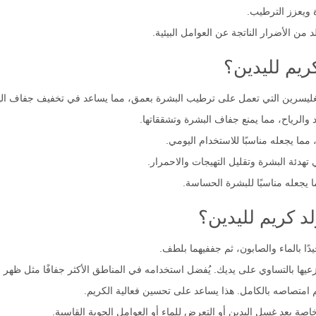
 ويعزز الترطيب.
ريم لليدين؟
غليسرين التي تعمل على ترطيب البشرة بعمق، مما يساعد في تخفيف جفاف الي
د والرياح، مما يمنع جفاف البشرة وتشققاتها.
مما يجعله مناسبًا للاستخدام اليومي.
 تهدئة البشرة وتقليل التهيجات والاحمرار.
ا يجعله مناسبًا للبشرة الحساسة.
د كريم لليدين؟
ا بالماء والصابون، ثم جففيهما بلطف.
يها بالتساوي على يديك. يُفضل استخدامه في المناطق الأكثر جفافًا مثل ظهر ال
 امتصاصه بالكامل. هذا يساعد على تحسين فعالية الكريم.
اصة بعد غسل اليدين أو التعرض للماء أو العوامل الجوية القاسية.