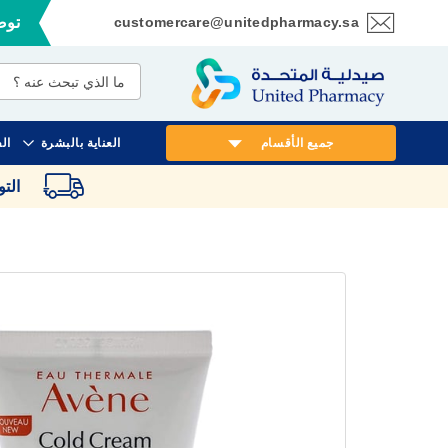
customercare@unitedpharmacy.sa
توصي
تخطي
إلى
المحتوى
جميع الأقسام
العناية بالبشرة
ال
الت
انتقل
إلى
النهاية
معرض
الصور