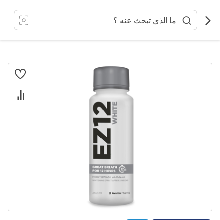
خطي
لى
لمحتوى
انتقل
إلى
النهاية
معرض
الصور