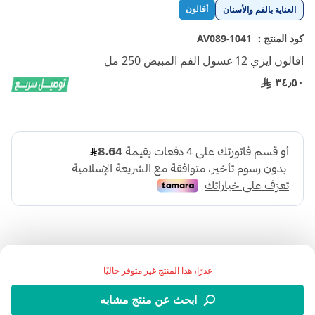
تخطي
أفالون
العناية بالفم والأسنان
إلى
بداية
كود المنتج :
1041-AV089
معرض
افالون ايزي 12 غسول الفم المبيض 250 مل
الصور
٣٤٫٥٠
عذرًا، هذا المنتج غير متوفر حاليًا
غسول الفم بالنعناع الخفيف يزيل رائحة الفم الكريهة ويمنع
ابحث عن منتج مشابه
تكرارها عن طريق تحييد المواد والعمليات التي تسبب رائحة الفم