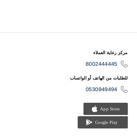
مركز رعاية العملاء
8002444445
icon-
phone
للطلبات من الهاتف أو الواتساب
0530949494
icon-
phone