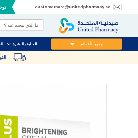
customercare@unitedpharmacy.sa
توصي
تخطي
إلى
المحتوى
جميع الأقسام
العناية بالبشرة
ال
الت
انتقل
إلى
النهاية
معرض
الصور