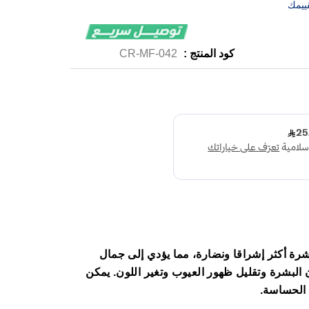
ييمك
كود المنتج :
CR-MF-042
كريم 50 مل يعطي بشرة أكثر إشراقا ونضارة، مما يؤدي إلى جمال
 البشرة وتقليل ظهور العيوب وتغير اللون. يمكن
 الحساسة.