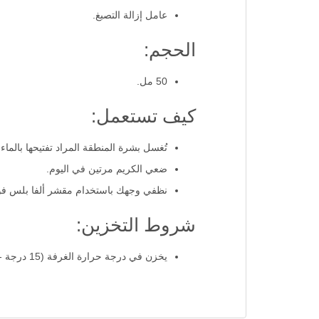
عامل إزالة التصبغ.
الحجم:
50 مل.
كيف تستعمل:
تُغسل بشرة المنطقة المراد تفتيحها بالماء
ضعي الكريم مرتين في اليوم.
نظفي وجهك باستخدام مقشر ألفا بلس فور في 1. التوهج: للحصول على أفضل النتائج، ضعي كريم ألفا بلس مرتين يوميًا، في الصباح والمساء،
شروط التخزين:
يخزن في درجة حرارة الغرفة (15 درجة -25 درجة مئوية).