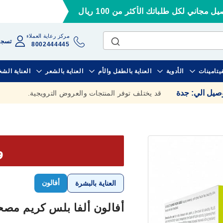
ل مجاني لكل طلباتك الأكثر من 100 ريال
مركز رعاية العملاء
تسجي
8002444445
فيتامينات
الأدوية
العناية بالطفل والأم
العناية بالشعر
العناية الش
وصيل الي
:
جدة
قد يختلف توفر المنتجات والعروض الترويجية.
وف
أفالون
العناية بالبشرة
أفالون ألفا بلس كريم مصحح لل