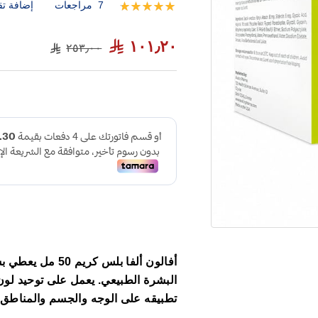
7
مراجعات
إضافة تق
تقييم:
100
100
% of
١٠١٫٢٠
٢٥٣٫٠٠
أفالون ألفا بلس 
البشرة الطبيعي. يعمل على توحيد لون
تطبيقه على الوجه والجسم والمناطق