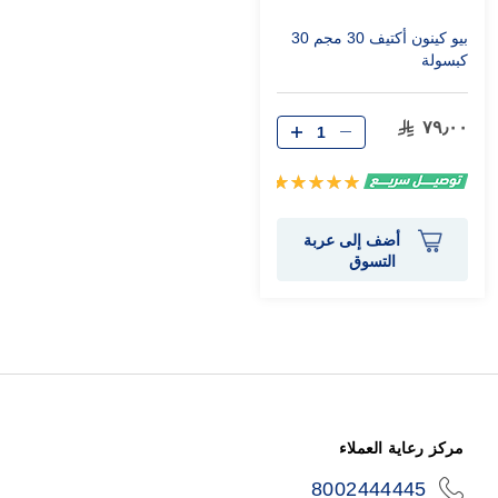
بيو كينون أكتيف 30 مجم 30
كبسولة
٧٩٫٠٠
تقييم:
100%
أضف إلى عربة
التسوق
مركز رعاية العملاء
8002444445
icon-