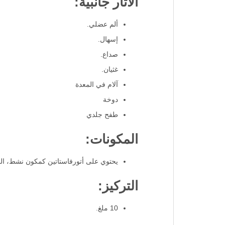
الآثار جانبية:
ألم عضلي.
إسهال.
صداع.
غثيان.
آلام في المعدة
دوخة
طفح جلدي
المكونات:
يحتوي على أتورفاستاتين كمكون نشط، المع
التركيز:
10 ملغ.