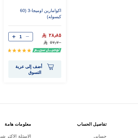
اكوامارين اوميجا-3 (60
كبسوله)
٢٨٫٨٥
٥٧٫٧٠
تقييم:
99%
أضف إلى عربة
التسوق
تفاصيل الحساب
معلومات هامة
حسابي
الاسئلة الاكثر شي