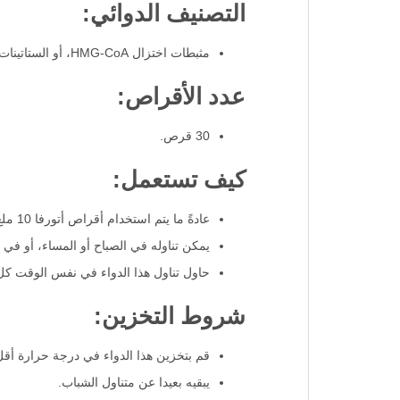
التصنيف الدوائي:
مثبطات اختزال HMG-CoA، أو الستاتينات.
عدد الأقراص:
30 قرص.
كيف تستعمل:
عادةً ما يتم استخدام أقراص أتورفا 10 ملغ مرة واحدة يوميًا.
يمكن تناوله في الصباح أو المساء، أو في
حاول تناول هذا الدواء في نفس الوقت كل
شروط التخزين:
قم بتخزين هذا الدواء في درجة حرارة أقل من 25 درجة مئوية في مكان ب
يبقيه بعيدا عن متناول الشباب.