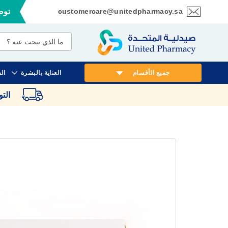
customercare@unitedpharmacy.sa
توصي
تخطي
إلى
المحتوى
جميع الأقسام
العناية بالبشرة
ال
الت
انتقل
إلى
النهاية
معرض
الصور