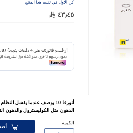
كن الاول في تقييم هذا المنتج
٤٣٫٤٥
أتورفا 10 يوصف عندما يفشل الن
الدهون مثل الكوليسترول والدهون الثل
الكمية
أضف