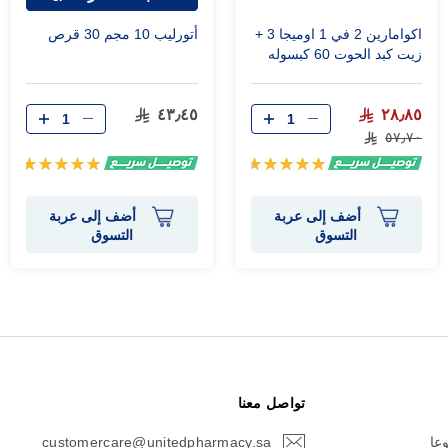
اكوامارين 2 في 1 اوميجا 3 +
أتورليب 10 مجم 30 قرص
زيت كبد الحوت 60 كبسوله
٤٣٫٤٥
٢٨٫٨٥
٥٧٫٧٠
تقييم:
تقييم:
100%
97%
أضف إلى عربة
أضف إلى عربة
التسوق
التسوق
تواصل معنا
وعا
customercare@unitedpharmacy.sa
icon-