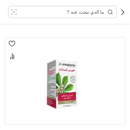
خطي
لى
لمحتوى
انتقل
إلى
النهاية
معرض
الصور