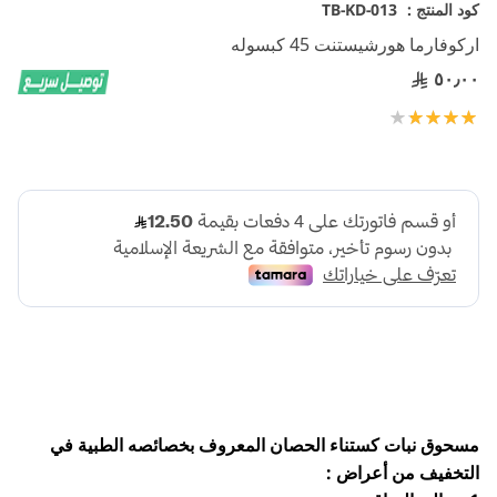
تخطي
كود المنتج :
TB-KD-013
إلى
اركوفارما هورشيستنت 45 كبسوله
بداية
معرض
٥٠٫٠٠
الصور
تقييم:
100
80
% of
مسحوق نبات كستناء الحصان المعروف بخصائصه الطبية في
التخفيف من أعراض :