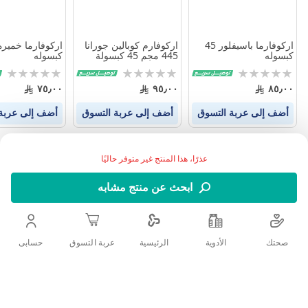
اركوفارما باسيفلور 45
اركوفارم كوبالين جورانا
كبسوله
445 مجم 45 كبسولة
كبسوله
Rating:
Rating:
Rating:
0%
0%
0%
٧٥٫٠٠
٩٥٫٠٠
٨٥٫٠٠
أضف إلى عربة التسوق
أضف إلى عربة التسوق
أضف إلى عربة
عذرًا، هذا المنتج غير متوفر حاليًا
ابحث عن منتج مشابه
صحتك
الأدوية
حسابى
الرئيسية
عربة التسوق