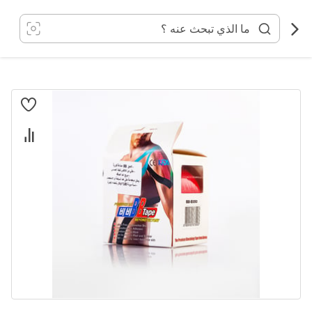
خطي
لى
لمحتوى
انتقل
إلى
النهاية
معرض
الصور