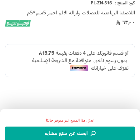
تخطي
كود المنتج :
PL-ZN-516
إلى
اللاصقة الرياضية للعضلات وازالة الالم احمر 5سم*5م
بداية
معرض
٦٣٫٠٠
الصور
اضف الي قائمة امنياتك
عذرًا، هذا المنتج غير متوفر حاليًا
ابحث عن منتج مشابه
التفاصيل