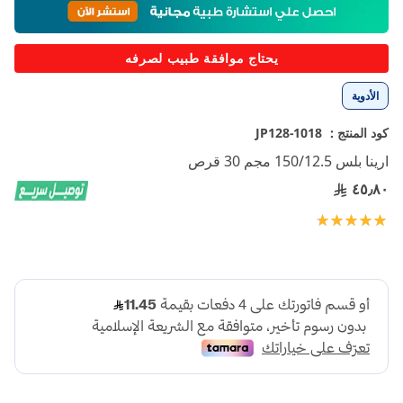
إلى
بداية
معرض
يحتاج موافقة طبيب لصرفه
الصور
الأدوية
كود المنتج :
1018-JP128
ارينا بلس 150/12.5 مجم 30 قرص
٤٥٫٨٠
تقييم:
100
100
% of