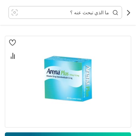
خطي
لى
لمحتوى
انتقل
إلى
النهاية
معرض
الصور
تخطي