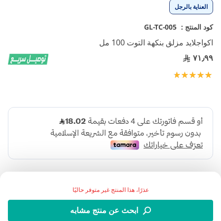
تخطي
العناية بالرجل
إلى
بداية
كود المنتج :
GL-TC-005
معرض
اكواجلايد مزلق بنكهة التوت 100 مل
الصور
٧١٫٩٩
تقييم:
100
100
% of
عذرًا، هذا المنتج غير متوفر حاليًا
ابحث عن منتج مشابه
جل مزلق بنكهة التوت مثبت على الماء معتمد سريريًا من قبل