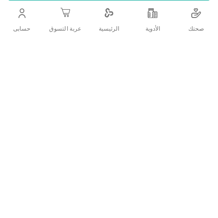
التفاصيل
صحتك
الأدوية
حسابى
الرئيسية
عربة التسوق
أطول من الخلف لحماية طوال اللليل. حشوة من الجل لجفاف ونظافة
مثالية. فوط صحية معطرة. بالأجنحة.
تقييمات العملاء
اكتب تقييم
منتجات ذات الصلة
قائمة
قائمة
الامنيات
الامنيات
قارن
قارن
بين
بين