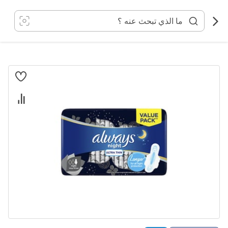
خطي
لى
لمحتوى
انتقل
إلى
النهاية
معرض
الصور