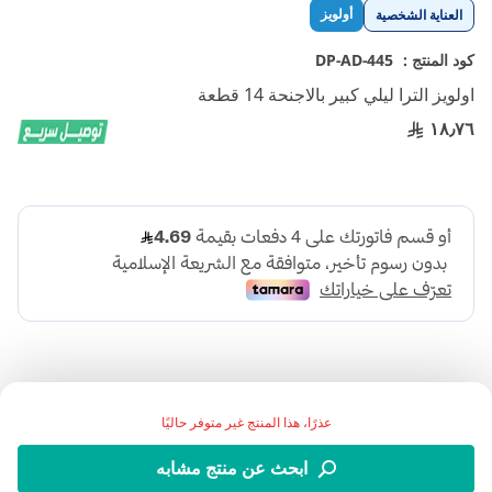
تخطي
أولويز
العناية الشخصية
إلى
بداية
كود المنتج :
DP-AD-445
معرض
اولويز الترا ليلي كبير بالاجنحة 14 قطعة
الصور
١٨٫٧٦
عذرًا، هذا المنتج غير متوفر حاليًا
اضف الي قائمة امنياتك
ابحث عن منتج مشابه